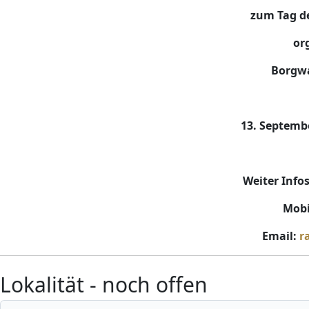
zum Tag d
or
Borgwa
13. Septembe
Weiter Info
Mobi
Email:
r
Lokalität - noch offen