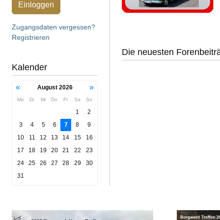
Einloggen
Zugangsdaten vergessen?
Registrieren
Die neuesten Forenbeitr
Kalender
«
»
August 2026
Mo
Di
Mi
Do
Fr
Sa
So
1
2
3
4
5
6
7
8
9
10
11
12
13
14
15
16
17
18
19
20
21
22
23
24
25
26
27
28
29
30
31