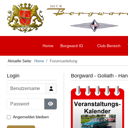
Home
Borgward IG
Club-Bereich
Aktuelle Seite:
Home
Forumsanleitung
Login
Borgward - Goliath - Han
Benutzername
Passwort
Passwort anzeigen
Angemeldet bleiben