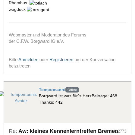
Rhombus.
wegduck
Webmaster und Moderator des Forums
der C.F.W. Borgward IG e.V.
Bitte
Anmelden
oder
Registrieren
um der Konversation
beizutreten.
Tempomanni
Offline
Borgward ist was für´s Herz
Beiträge: 468
Thanks: 442
Re:
Aw: kleines Kennenlerntreffen Bremen
#12773