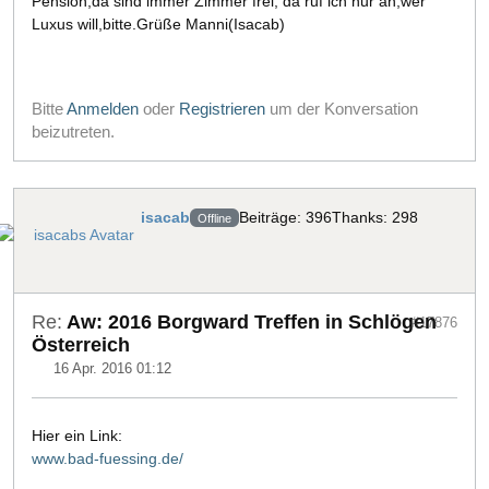
Pension,da sind immer Zimmer frei, da ruf ich nur an,wer
Luxus will,bitte.Grüße Manni(Isacab)
Bitte
Anmelden
oder
Registrieren
um der Konversation
beizutreten.
isacab
Beiträge: 396
Thanks: 298
Offline
Re:
Aw: 2016 Borgward Treffen in Schlögen
#17876
Österreich
16 Apr. 2016 01:12
Hier ein Link:
www.bad-fuessing.de/