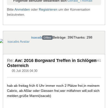
Folgende Benutzer bedankten sich:
Gerald_Thomas
Bitte
Anmelden
oder
Registrieren
um der Konversation
beizutreten.
isacab
Beiträge: 396
Thanks: 298
Offline
Re:
Aw: 2016 Borgward Treffen in Schlögen
#18941
Österreich
05 Juli 2016 04:30
hab ab freitag früh 6 Uhr immer noch 2 Plätze frei,in meinem
Cabrio, ab Aßlar oder Giessen frei,wer mitfahren will,soll sich
melden,grüße Manni(isacab)