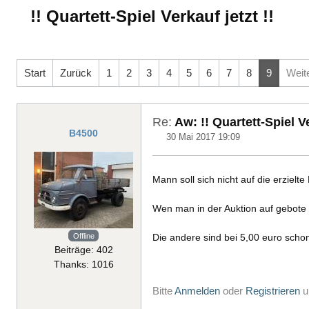
!! Quartett-Spiel Verkauf jetzt !!
Start
Zurück
1
2
3
4
5
6
7
8
9
Weit
Re:
Aw: !! Quartett-Spiel Ve
B4500
30 Mai 2017 19:09
Mann soll sich nicht auf die erzielte
Wen man in der Auktion auf gebote kl
Offline
Die andere sind bei 5,00 euro scho
Beiträge: 402
Thanks: 1016
Bitte
Anmelden
oder
Registrieren
u