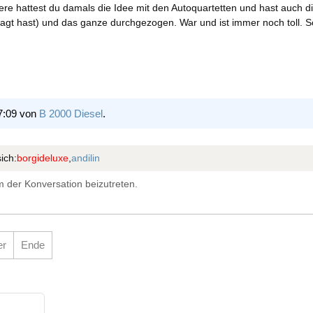
nere hattest du damals die Idee mit den Autoquartetten und hast auch 
fragt hast) und das ganze durchgezogen. War und ist immer noch toll. 
7:09 von
B 2000 Diesel
.
ich:
borgideluxe
,
andilin
 der Konversation beizutreten.
er
Ende