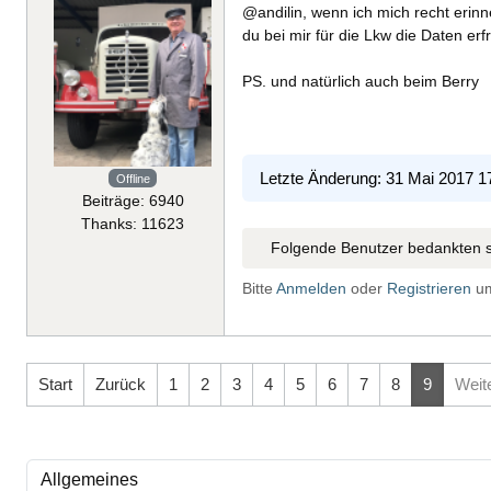
@andilin, wenn ich mich recht erin
du bei mir für die Lkw die Daten er
PS. und natürlich auch beim Berry
Letzte Änderung: 31 Mai 2017 1
Offline
Beiträge: 6940
Thanks: 11623
Folgende Benutzer bedankten s
Bitte
Anmelden
oder
Registrieren
um
Start
Zurück
1
2
3
4
5
6
7
8
9
Weit