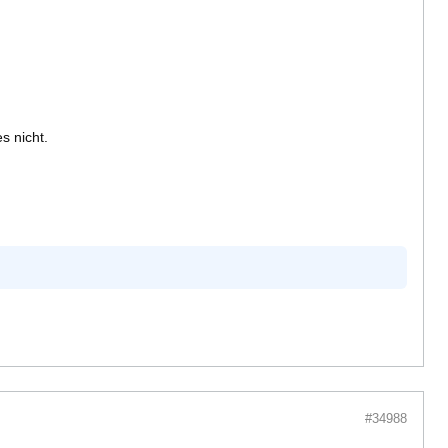
s nicht.
#34988