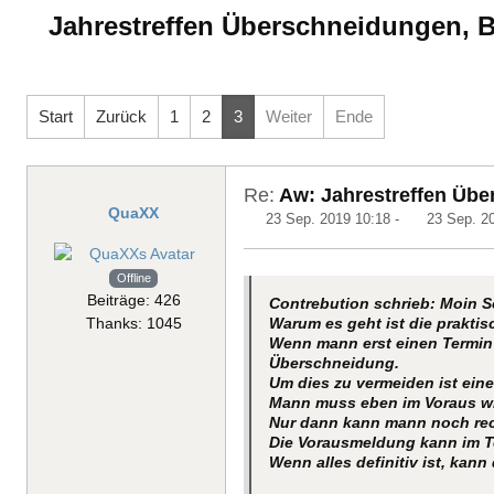
Jahrestreffen Überschneidungen, 
Start
Zurück
1
2
3
Weiter
Ende
Re:
Aw: Jahrestreffen Übe
QuaXX
23 Sep. 2019 10:18
-
23 Sep. 2
Offline
Beiträge: 426
Contrebution schrieb: Moin S
Warum es geht ist die prakti
Thanks: 1045
Wenn mann erst einen Termin w
Überschneidung.
Um dies zu vermeiden ist ei
Mann muss eben im Voraus wi
Nur dann kann mann noch rec
Die Vorausmeldung kann im T
Wenn alles definitiv ist, kan