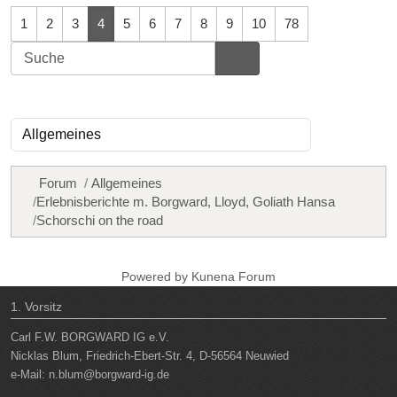
1
2
3
4
5
6
7
8
9
10
78
Forum
Allgemeines
Erlebnisberichte m. Borgward, Lloyd, Goliath Hansa
Schorschi on the road
Powered by
Kunena Forum
1. Vorsitz
Carl F.W. BORGWARD IG e.V.
Nicklas Blum, Friedrich-Ebert-Str. 4, D-56564 Neuwied
e-Mail:
n.blum@borgward-ig.de