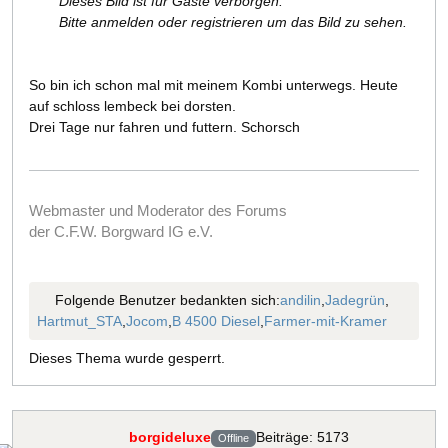
Dieses Bild ist für Gäste verborgen.
Bitte anmelden oder registrieren um das Bild zu sehen.
So bin ich schon mal mit meinem Kombi unterwegs. Heute
auf schloss lembeck bei dorsten.
Drei Tage nur fahren und futtern. Schorsch
Webmaster und Moderator des Forums
der C.F.W. Borgward IG e.V.
Folgende Benutzer bedankten sich:
andilin
,
Jadegrün
,
Hartmut_STA
,
Jocom
,
B 4500 Diesel
,
Farmer-mit-Kramer
Dieses Thema wurde gesperrt.
borgideluxe
Beiträge: 5173
Offline