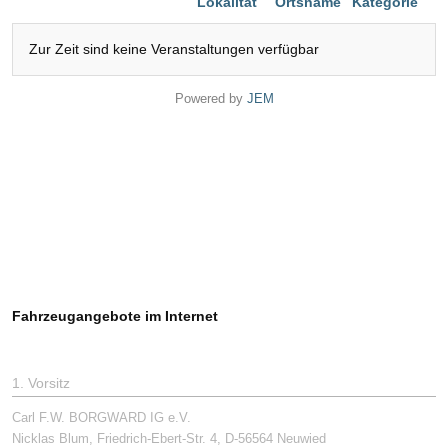
Lokalität
Ortsname
Kategorie
Zur Zeit sind keine Veranstaltungen verfügbar
Powered by
JEM
Fahrzeugangebote im Internet
1. Vorsitz
Carl F.W. BORGWARD IG e.V.
Nicklas Blum, Friedrich-Ebert-Str. 4, D-56564 Neuwied