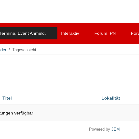
Termine, Event Anmeld.
Interaktiv
Forum. PN
For
nder
Tagesansicht
Titel
Lokalität
ltungen verfügbar
Powered by
JEM