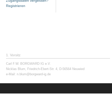
Zugangsdaten vergessen?
Registrieren
1. Vorsitz
Carl F.W. BORGWARD IG e.V.
Nicklas Blum, Friedrich-Ebert-Str. 4, D-56564 Neuwied
e-Mail:
n.blum@borgward-ig.de