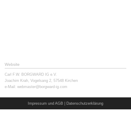
Website
Carl F.W. BORGWARD IG e.V.
Joachim Krah, Vogelsang 2, 57548 Kirchen
e-Mail:
webmaster@borgward-ig.com
Impressum und AGB
|
Datenschutzerklärung