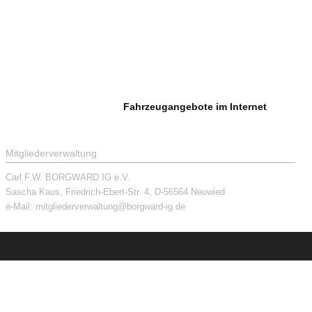
Fahrzeugangebote im Internet
Mitgliederverwaltung
Carl F.W. BORGWARD IG e.V.
Sascha Kaus, Friedrich-Ebert-Str. 4, D-56564 Neuwied
e-Mail:
mitgliederverwaltung@borgward-ig.de