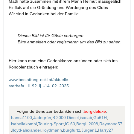
Math hatte zusammen mit ihrem Mann Helmut massgeblich
Einfluß auf die Gründung und Werdegang des Clubs.
Wir sind in Gedanken bei der Familie.
Dieses Bild ist für Gäste verborgen.
Bitte anmelden oder registrieren um das Bild zu sehen.
Hier kann man eine Gedenkkerze anzünden oder sich ins
Kondolenzbuch eintragen:
www.bestattung-eckl.at/aktuelle-
sterbefa...ll_92_lj_-14_02_2025
Folgende Benutzer bedankten sich:
borgideluxe
,
hansa1100
,
Jadegrün
,
B 2000 Diesel
,
isacab
,
Gu61H
,
isabellakombi
,
Touring-Sport
,
IC 60
,
Borgi_2008
,
Raymond57
,
lloyd-alexander
,
lloydmann
,
burgfurtz
,
Jürgen1
,
Harry27
,