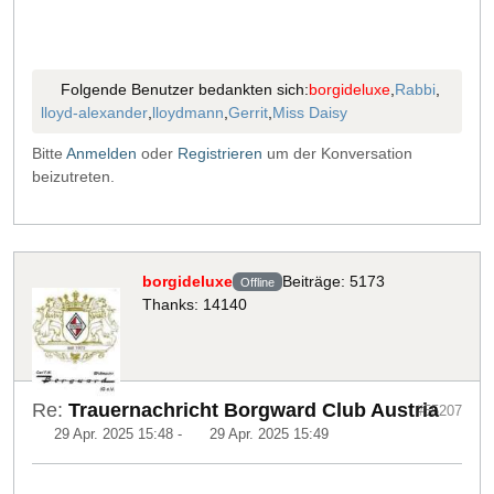
Folgende Benutzer bedankten sich:
borgideluxe
,
Rabbi
,
lloyd-alexander
,
lloydmann
,
Gerrit
,
Miss Daisy
Bitte
Anmelden
oder
Registrieren
um der Konversation
beizutreten.
borgideluxe
Beiträge: 5173
Offline
Thanks: 14140
Re:
Trauernachricht Borgward Club Austria
#55207
29 Apr. 2025 15:48
-
29 Apr. 2025 15:49