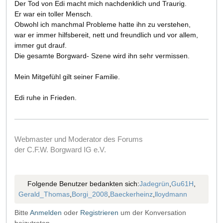
Der Tod von Edi macht mich nachdenklich und Traurig.
Er war ein toller Mensch.
Obwohl ich manchmal Probleme hatte ihn zu verstehen,
war er immer hilfsbereit, nett und freundlich und vor allem,
immer gut drauf.
Die gesamte Borgward- Szene wird ihn sehr vermissen.
Mein Mitgefühl gilt seiner Familie.
Edi ruhe in Frieden.
Webmaster und Moderator des Forums
der C.F.W. Borgward IG e.V.
Folgende Benutzer bedankten sich:
Jadegrün
,
Gu61H
,
Gerald_Thomas
,
Borgi_2008
,
Baeckerheinz
,
lloydmann
Bitte
Anmelden
oder
Registrieren
um der Konversation
beizutreten.