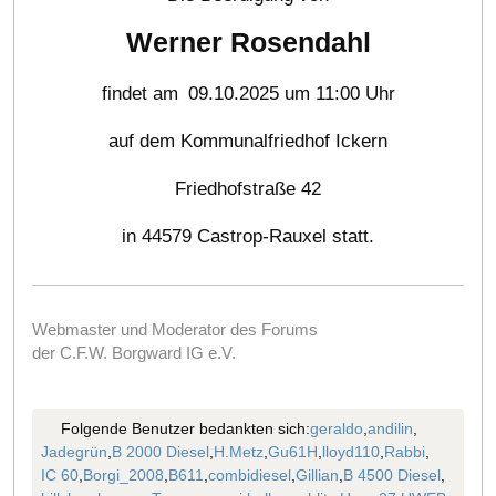
Werner Rosendahl
findet am
09.10.2025 um 11:00 Uhr
auf dem Kommunalfriedhof Ickern
Friedhofstraße 42
in 44579 Castrop-Rauxel statt.
Webmaster und Moderator des Forums
der C.F.W. Borgward IG e.V.
Folgende Benutzer bedankten sich:
geraldo
,
andilin
,
Jadegrün
,
B 2000 Diesel
,
H.Metz
,
Gu61H
,
lloyd110
,
Rabbi
,
IC 60
,
Borgi_2008
,
B611
,
combidiesel
,
Gillian
,
B 4500 Diesel
,