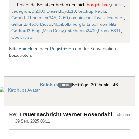
Folgende Benutzer bedankten sich:
borgideluxe
,
andilin
,
Jadegrün
,
B 2000 Diesel
,
lloyd110
,
Ketchup
,
Rabbi
,
Gerald_Thomas
,
nr345
,
IC 60
,
combidiesel
,
lloyd-alexander
,
Gillian
,
B 4500 Diesel
,
Maribella
,
burgfurtz
,
ballroomblitz
,
Gerhard2
,
Birgit
,
Miss Daisy
,
antelhansa2400
,
Frank B611
,
Coolcruiser
Bitte
Anmelden
oder
Registrieren
um der Konversation
beizutreten.
Ketchup
Beiträge: 20
Thanks: 46
Offline
Re:
Trauernachricht Werner Rosendahl
#56555
29 Sep. 2025 08:11