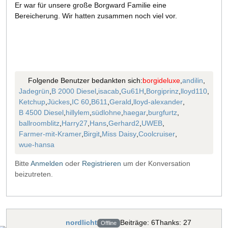
Er war für unsere große Borgward Familie eine
Bereicherung. Wir hatten zusammen noch viel vor.
Folgende Benutzer bedankten sich:
borgideluxe
,
andilin
,
Jadegrün
,
B 2000 Diesel
,
isacab
,
Gu61H
,
Borgiprinz
,
lloyd110
,
Ketchup
,
Jückes
,
IC 60
,
B611
,
Gerald
,
lloyd-alexander
,
B 4500 Diesel
,
hillylem
,
südlohne
,
haegar
,
burgfurtz
,
ballroomblitz
,
Harry27
,
Hans
,
Gerhard2
,
UWEB
,
Farmer-mit-Kramer
,
Birgit
,
Miss Daisy
,
Coolcruiser
,
wue-hansa
Bitte
Anmelden
oder
Registrieren
um der Konversation
beizutreten.
nordlicht
Beiträge: 6
Thanks: 27
Offline