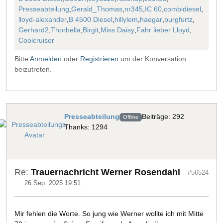
Presseabteilung
,
Gerald_Thomas
,
nr345
,
IC 60
,
combidiesel
,
lloyd-alexander
,
B 4500 Diesel
,
hillylem
,
haegar
,
burgfurtz
,
Gerhard2
,
Thorbella
,
Birgit
,
Miss Daisy
,
Fahr lieber Lloyd
,
Coolcruiser
Bitte
Anmelden
oder
Registrieren
um der Konversation
beizutreten.
Presseabteilung
Beiträge: 292
Offline
Thanks: 1294
Re:
Trauernachricht Werner Rosendahl
#56524
26 Sep. 2025 19:51
Mir fehlen die Worte. So jung wie Werner wollte ich mit Mitte