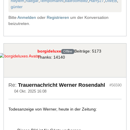
hillylem
,
haegar
,
Tempomanni
,
ballroomblitz
,
Harry27
,
UWEB
,
günter
Bitte
Anmelden
oder
Registrieren
um der Konversation
beizutreten.
borgideluxe
Beiträge: 5173
Offline
Thanks: 14140
Re:
Trauernachricht Werner Rosendahl
#56590
04 Okt. 2025 16:08
Todesanzeige von Werner, heute in der Zeitung: