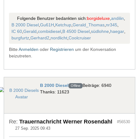
Folgende Benutzer bedankten sich:
borgideluxe
,
andilin
,
B 2000 Diesel
,
Gu61H
,
Ketchup
,
Gerald_Thomas
,
nr345
,
IC 60
,
Gerald
,
combidiesel
,
B 4500 Diesel
,
südlohne
,
haegar
,
burgfurtz
,
Gerhard2
,
nordlicht
,
Coolcruiser
Bitte
Anmelden
oder
Registrieren
um der Konversation
beizutreten.
B 2000 Diesel
Beiträge: 6940
Offline
Thanks: 11623
Re:
Trauernachricht Werner Rosendahl
#56530
27 Sep. 2025 09:43