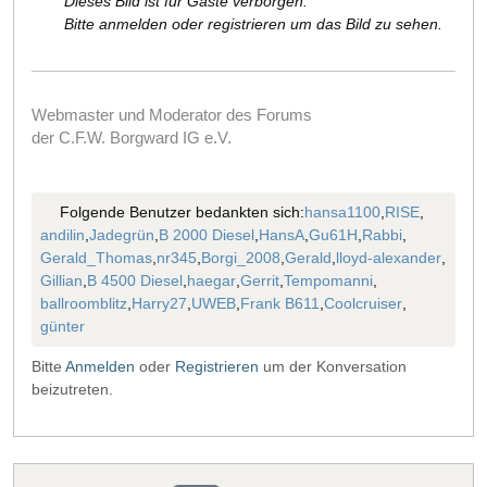
Dieses Bild ist für Gäste verborgen.
Bitte anmelden oder registrieren um das Bild zu sehen.
Webmaster und Moderator des Forums
der C.F.W. Borgward IG e.V.
Folgende Benutzer bedankten sich:
hansa1100
,
RISE
,
andilin
,
Jadegrün
,
B 2000 Diesel
,
HansA
,
Gu61H
,
Rabbi
,
Gerald_Thomas
,
nr345
,
Borgi_2008
,
Gerald
,
lloyd-alexander
,
Gillian
,
B 4500 Diesel
,
haegar
,
Gerrit
,
Tempomanni
,
ballroomblitz
,
Harry27
,
UWEB
,
Frank B611
,
Coolcruiser
,
günter
Bitte
Anmelden
oder
Registrieren
um der Konversation
beizutreten.