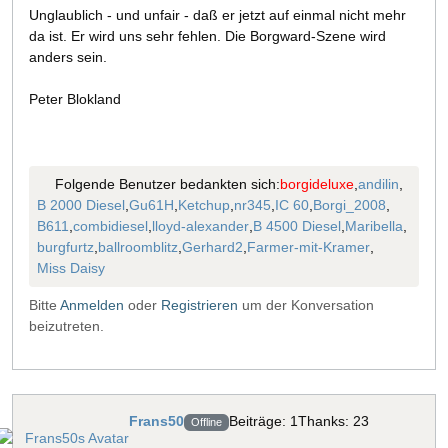
Unglaublich - und unfair - daß er jetzt auf einmal nicht mehr
da ist. Er wird uns sehr fehlen. Die Borgward-Szene wird
anders sein.
Peter Blokland
Folgende Benutzer bedankten sich:
borgideluxe
,
andilin
,
B 2000 Diesel
,
Gu61H
,
Ketchup
,
nr345
,
IC 60
,
Borgi_2008
,
B611
,
combidiesel
,
lloyd-alexander
,
B 4500 Diesel
,
Maribella
,
burgfurtz
,
ballroomblitz
,
Gerhard2
,
Farmer-mit-Kramer
,
Miss Daisy
Bitte
Anmelden
oder
Registrieren
um der Konversation
beizutreten.
Frans50
Beiträge: 1
Thanks: 23
Offline