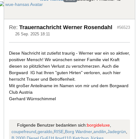
Re:
Trauernachricht Werner Rosendahl
#56523
26 Sep. 2025 18:11
Diese Nachricht ist zutiefst traurig - Werner war ein so aktiver,
positiver Mensch! Wir wünschen seiner Familie viel Kraft
diesen so plötzlichen Verlust zu verschmerzen. Auch die
Borgward IG hat Ihren "guten Hirten" verloren, auch hier
herrscht Trauer und Betroffenheit.
Mit großer Anteilname im Namen von mir und dem Borgward
Club Austria
Gerhard Würnschimmel
Folgende Benutzer bedankten sich:
borgideluxe
,
coupefreund
,
geraldo
,
RISE
,
Borg Wardner
,
andilin
,
Jadegrün
,
B 2000 Diesel
,
Gu61H
,
lloyd110
,
Ketchup
,
Jückes
,