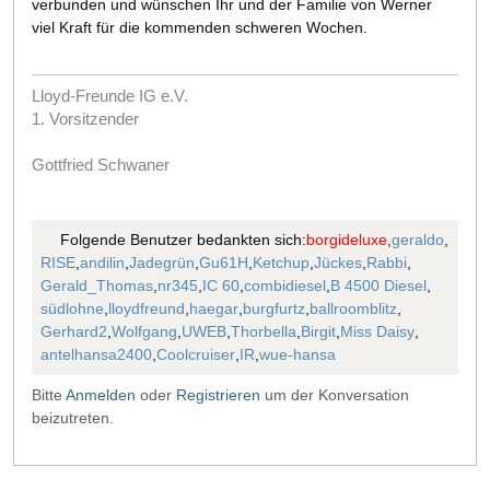
verbunden und wünschen Ihr und der Familie von Werner
viel Kraft für die kommenden schweren Wochen.
Lloyd-Freunde IG e.V.
1. Vorsitzender
Gottfried Schwaner
Folgende Benutzer bedankten sich:
borgideluxe
,
geraldo
,
RISE
,
andilin
,
Jadegrün
,
Gu61H
,
Ketchup
,
Jückes
,
Rabbi
,
Gerald_Thomas
,
nr345
,
IC 60
,
combidiesel
,
B 4500 Diesel
,
südlohne
,
lloydfreund
,
haegar
,
burgfurtz
,
ballroomblitz
,
Gerhard2
,
Wolfgang
,
UWEB
,
Thorbella
,
Birgit
,
Miss Daisy
,
antelhansa2400
,
Coolcruiser
,
IR
,
wue-hansa
Bitte
Anmelden
oder
Registrieren
um der Konversation
beizutreten.