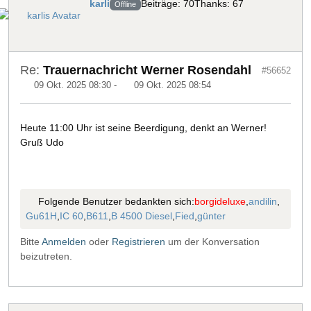
karli
Beiträge: 70
Thanks: 67
Offline
Re:
Trauernachricht Werner Rosendahl
#56652
09 Okt. 2025 08:30
-
09 Okt. 2025 08:54
Heute 11:00 Uhr ist seine Beerdigung, denkt an Werner!
Gruß Udo
Folgende Benutzer bedankten sich:
borgideluxe
,
andilin
,
Gu61H
,
IC 60
,
B611
,
B 4500 Diesel
,
Fied
,
günter
Bitte
Anmelden
oder
Registrieren
um der Konversation
beizutreten.