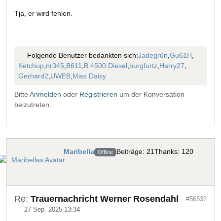
Tja, er wird fehlen.
Folgende Benutzer bedankten sich:
Jadegrün
,
Gu61H
,
Ketchup
,
nr345
,
B611
,
B 4500 Diesel
,
burgfurtz
,
Harry27
,
Gerhard2
,
UWEB
,
Miss Daisy
Bitte
Anmelden
oder
Registrieren
um der Konversation
beizutreten.
Maribella
Beiträge: 21
Thanks: 120
Offline
Re:
Trauernachricht Werner Rosendahl
#56532
27 Sep. 2025 13:34