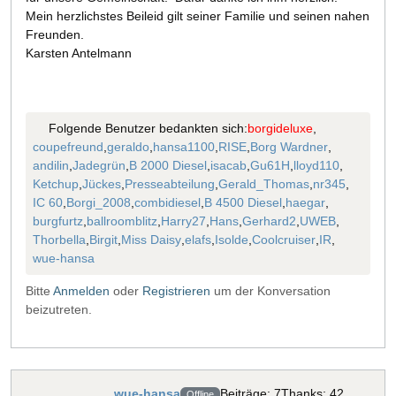
Mein herzlichstes Beileid gilt seiner Familie und seinen nahen
Freunden.
Karsten Antelmann
Folgende Benutzer bedankten sich:
borgideluxe
,
coupefreund
,
geraldo
,
hansa1100
,
RISE
,
Borg Wardner
,
andilin
,
Jadegrün
,
B 2000 Diesel
,
isacab
,
Gu61H
,
lloyd110
,
Ketchup
,
Jückes
,
Presseabteilung
,
Gerald_Thomas
,
nr345
,
IC 60
,
Borgi_2008
,
combidiesel
,
B 4500 Diesel
,
haegar
,
burgfurtz
,
ballroomblitz
,
Harry27
,
Hans
,
Gerhard2
,
UWEB
,
Thorbella
,
Birgit
,
Miss Daisy
,
elafs
,
Isolde
,
Coolcruiser
,
IR
,
wue-hansa
Bitte
Anmelden
oder
Registrieren
um der Konversation
beizutreten.
wue-hansa
Beiträge: 7
Thanks: 42
Offline