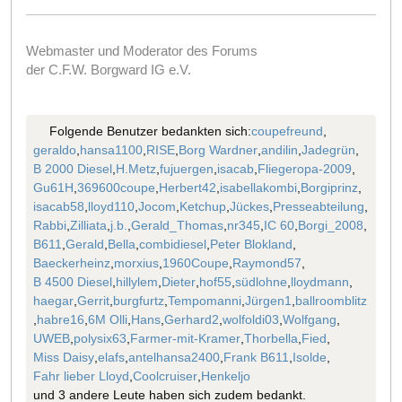
Webmaster und Moderator des Forums
der C.F.W. Borgward IG e.V.
Folgende Benutzer bedankten sich:
coupefreund
,
geraldo
,
hansa1100
,
RISE
,
Borg Wardner
,
andilin
,
Jadegrün
,
B 2000 Diesel
,
H.Metz
,
fujuergen
,
isacab
,
Fliegeropa-2009
,
Gu61H
,
369600coupe
,
Herbert42
,
isabellakombi
,
Borgiprinz
,
isacab58
,
lloyd110
,
Jocom
,
Ketchup
,
Jückes
,
Presseabteilung
,
Rabbi
,
Zilliata
,
j.b.
,
Gerald_Thomas
,
nr345
,
IC 60
,
Borgi_2008
,
B611
,
Gerald
,
Bella
,
combidiesel
,
Peter Blokland
,
Baeckerheinz
,
morxius
,
1960Coupe
,
Raymond57
,
B 4500 Diesel
,
hillylem
,
Dieter
,
hof55
,
südlohne
,
lloydmann
,
haegar
,
Gerrit
,
burgfurtz
,
Tempomanni
,
Jürgen1
,
ballroomblitz
,
habre16
,
6M Olli
,
Hans
,
Gerhard2
,
wolfoldi03
,
Wolfgang
,
UWEB
,
polysix63
,
Farmer-mit-Kramer
,
Thorbella
,
Fied
,
Miss Daisy
,
elafs
,
antelhansa2400
,
Frank B611
,
Isolde
,
Fahr lieber Lloyd
,
Coolcruiser
,
Henkeljo
und 3 andere Leute haben sich zudem bedankt.