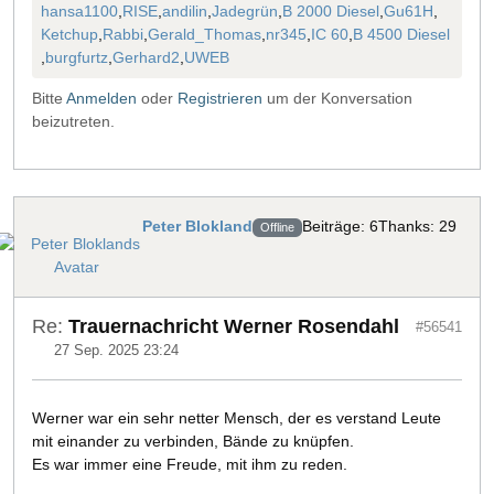
hansa1100
,
RISE
,
andilin
,
Jadegrün
,
B 2000 Diesel
,
Gu61H
,
Ketchup
,
Rabbi
,
Gerald_Thomas
,
nr345
,
IC 60
,
B 4500 Diesel
,
burgfurtz
,
Gerhard2
,
UWEB
Bitte
Anmelden
oder
Registrieren
um der Konversation
beizutreten.
Peter Blokland
Beiträge: 6
Thanks: 29
Offline
Re:
Trauernachricht Werner Rosendahl
#56541
27 Sep. 2025 23:24
Werner war ein sehr netter Mensch, der es verstand Leute
mit einander zu verbinden, Bände zu knüpfen.
Es war immer eine Freude, mit ihm zu reden.