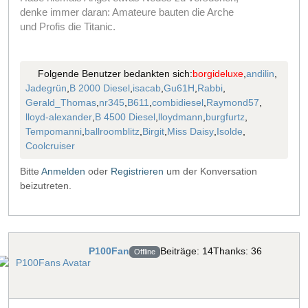
denke immer daran: Amateure bauten die Arche
und Profis die Titanic.
Folgende Benutzer bedankten sich:
borgideluxe
,
andilin
,
Jadegrün
,
B 2000 Diesel
,
isacab
,
Gu61H
,
Rabbi
,
Gerald_Thomas
,
nr345
,
B611
,
combidiesel
,
Raymond57
,
lloyd-alexander
,
B 4500 Diesel
,
lloydmann
,
burgfurtz
,
Tempomanni
,
ballroomblitz
,
Birgit
,
Miss Daisy
,
Isolde
,
Coolcruiser
Bitte
Anmelden
oder
Registrieren
um der Konversation
beizutreten.
P100Fan
Beiträge: 14
Thanks: 36
Offline