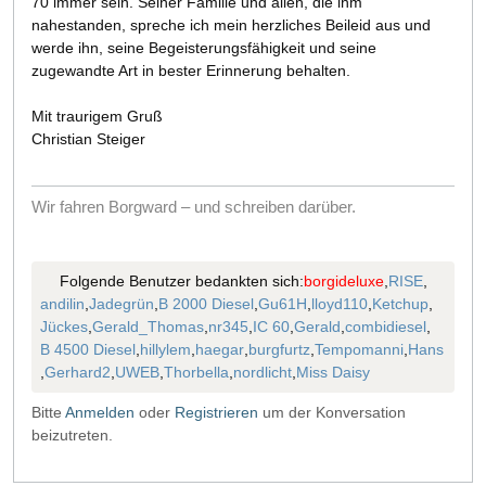
70 immer sein. Seiner Familie und allen, die ihm
nahestanden, spreche ich mein herzliches Beileid aus und
werde ihn, seine Begeisterungsfähigkeit und seine
zugewandte Art in bester Erinnerung behalten.
Mit traurigem Gruß
Christian Steiger
Wir fahren Borgward – und schreiben darüber.
Folgende Benutzer bedankten sich:
borgideluxe
,
RISE
,
andilin
,
Jadegrün
,
B 2000 Diesel
,
Gu61H
,
lloyd110
,
Ketchup
,
Jückes
,
Gerald_Thomas
,
nr345
,
IC 60
,
Gerald
,
combidiesel
,
B 4500 Diesel
,
hillylem
,
haegar
,
burgfurtz
,
Tempomanni
,
Hans
,
Gerhard2
,
UWEB
,
Thorbella
,
nordlicht
,
Miss Daisy
Bitte
Anmelden
oder
Registrieren
um der Konversation
beizutreten.