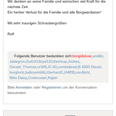
Wir denken an seine Familie und wünschen viel Kraft für die
nächste Zeit.
Ein herber Verlust für die Familie und alle Borgwardianer!
Mit sehr traurigen Schraubergrüßen
Rolf
Folgende Benutzer bedankten sich:
borgideluxe
,
andilin
,
Jadegrün
,
Gu61H
,
lloyd110
,
Ketchup
,
Jückes
,
Gerald_Thomas
,
nr345
,
IC 60
,
combidiesel
,
B 4500 Diesel
,
burgfurtz
,
ballroomblitz
,
Gerhard2
,
UWEB
,
nordlicht
,
Miss Daisy
,
Coolcruiser
,
Käptn
Bitte
Anmelden
oder
Registrieren
um der Konversation
beizutreten.