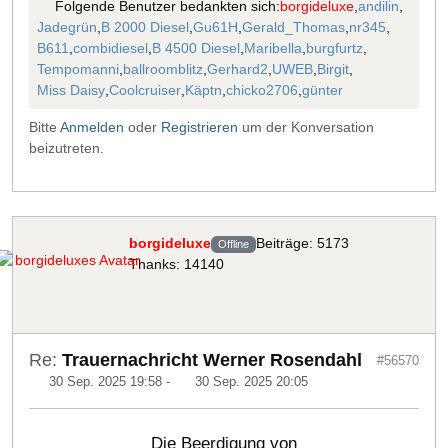
Folgende Benutzer bedankten sich:
borgideluxe
,
andilin
,
Jadegrün
,
B 2000 Diesel
,
Gu61H
,
Gerald_Thomas
,
nr345
,
B611
,
combidiesel
,
B 4500 Diesel
,
Maribella
,
burgfurtz
,
Tempomanni
,
ballroomblitz
,
Gerhard2
,
UWEB
,
Birgit
,
Miss Daisy
,
Coolcruiser
,
Käptn
,
chicko2706
,
günter
Bitte
Anmelden
oder
Registrieren
um der Konversation
beizutreten.
borgideluxe
Beiträge: 5173
Offline
Thanks: 14140
Re:
Trauernachricht Werner Rosendahl
#56570
30 Sep. 2025 19:58
-
30 Sep. 2025 20:05
Die Beerdigung von