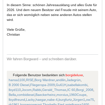
In diesem Sinne: schönen Jahresausklang und alles Gute für
2026. Und dem neuem Besitzer viel Freude mit seinem Auto,
das er sich womöglich neben seine anderen Autos stellen
wird.
Viele Grüße,
Christian
Wir fahren Borgward – und schreiben darüber.
Folgende Benutzer bedankten sich:
borgideluxe
,
hansa1100
,
RISE
,
Borg Wardner
,
andilin
,
Jadegrün
,
B 2000 Diesel
,
Fliegeropa-2009
,
Gu61H
,
isabellakombi
,
lloyd110
,
Jocom
,
Rabbi
,
Gerald_Thomas
,
IC 60
,
Borgi_2008
,
Bella
,
combidiesel
,
Baeckerheinz
,
morxius
,
1960Coupe
,
lloydfreund
,
Lacky
,
haegar
,
nabe-4
,
burgfurtz
,
Jürgen1
,
ow75
,
rb1961
,
horsepowerart
,
Thorbella
,
Fied
,
antelhansa2400
,