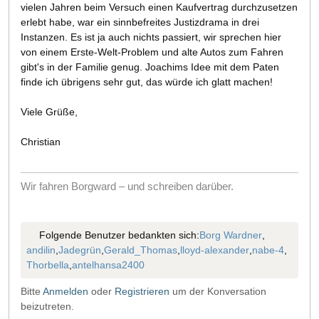
vielen Jahren beim Versuch einen Kaufvertrag durchzusetzen
erlebt habe, war ein sinnbefreites Justizdrama in drei
Instanzen. Es ist ja auch nichts passiert, wir sprechen hier
von einem Erste-Welt-Problem und alte Autos zum Fahren
gibt's in der Familie genug. Joachims Idee mit dem Paten
finde ich übrigens sehr gut, das würde ich glatt machen!
Viele Grüße,
Christian
Wir fahren Borgward – und schreiben darüber.
Folgende Benutzer bedankten sich:
Borg Wardner
,
andilin
,
Jadegrün
,
Gerald_Thomas
,
lloyd-alexander
,
nabe-4
,
Thorbella
,
antelhansa2400
Bitte
Anmelden
oder
Registrieren
um der Konversation
beizutreten.