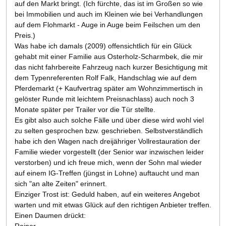
auf den Markt bringt. (Ich fürchte, das ist im Großen so wie
bei Immobilien und auch im Kleinen wie bei Verhandlungen
auf dem Flohmarkt - Auge in Auge beim Feilschen um den
Preis.)
Was habe ich damals (2009) offensichtlich für ein Glück
gehabt mit einer Familie aus Osterholz-Scharmbek, die mir
das nicht fahrbereite Fahrzeug nach kurzer Besichtigung mit
dem Typenreferenten Rolf Falk, Handschlag wie auf dem
Pferdemarkt (+ Kaufvertrag später am Wohnzimmertisch in
gelöster Runde mit leichtem Preisnachlass) auch noch 3
Monate später per Trailer vor die Tür stellte.
Es gibt also auch solche Fälle und über diese wird wohl viel
zu selten gesprochen bzw. geschrieben. Selbstverständlich
habe ich den Wagen nach dreijähriger Vollrestauration der
Familie wieder vorgestellt (der Senior war inzwischen leider
verstorben) und ich freue mich, wenn der Sohn mal wieder
auf einem IG-Treffen (jüngst in Lohne) auftaucht und man
sich "an alte Zeiten" erinnert.
Einziger Trost ist: Geduld haben, auf ein weiteres Angebot
warten und mit etwas Glück auf den richtigen Anbieter treffen.
Einen Daumen drückt:
Rainer