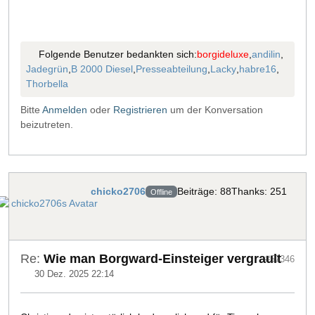
Folgende Benutzer bedankten sich:
borgideluxe
,
andilin
,
Jadegrün
,
B 2000 Diesel
,
Presseabteilung
,
Lacky
,
habre16
,
Thorbella
Bitte
Anmelden
oder
Registrieren
um der Konversation
beizutreten.
chicko2706
Beiträge: 88
Thanks: 251
Offline
Re:
Wie man Borgward-Einsteiger vergrault
#57346
30 Dez. 2025 22:14