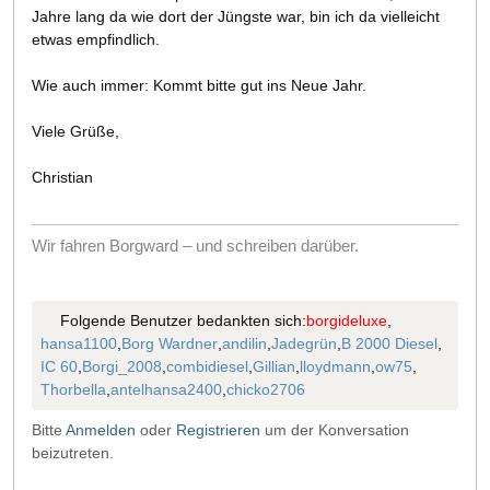
Jahre lang da wie dort der Jüngste war, bin ich da vielleicht
etwas empfindlich.
Wie auch immer: Kommt bitte gut ins Neue Jahr.
Viele Grüße,
Christian
Wir fahren Borgward – und schreiben darüber.
Folgende Benutzer bedankten sich:
borgideluxe
,
hansa1100
,
Borg Wardner
,
andilin
,
Jadegrün
,
B 2000 Diesel
,
IC 60
,
Borgi_2008
,
combidiesel
,
Gillian
,
lloydmann
,
ow75
,
Thorbella
,
antelhansa2400
,
chicko2706
Bitte
Anmelden
oder
Registrieren
um der Konversation
beizutreten.