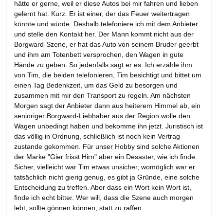
hätte er gerne, weil er diese Autos bei mir fahren und lieben
gelernt hat. Kurz: Er ist einer, der das Feuer weitertragen
könnte und würde. Deshalb telefoniere ich mit dem Anbieter
und stelle den Kontakt her. Der Mann kommt nicht aus der
Borgward-Szene, er hat das Auto von seinem Bruder geerbt
und ihm am Totenbett versprochen, den Wagen in gute
Hände zu geben. So jedenfalls sagt er es. Ich erzähle ihm
von Tim, die beiden telefonieren, Tim besichtigt und bittet um
einen Tag Bedenkzeit, um das Geld zu besorgen und
zusammen mit mir den Transport zu regeln. Am nächsten
Morgen sagt der Anbieter dann aus heiterem Himmel ab, ein
senioriger Borgward-Liebhaber aus der Region wolle den
Wagen unbedingt haben und bekomme ihn jetzt. Juristisch ist
das völlig in Ordnung, schließlich ist noch kein Vertrag
zustande gekommen. Für unser Hobby sind solche Aktionen
der Marke "Gier frisst Hirn" aber ein Desaster, wie ich finde.
Sicher, vielleicht war Tim etwas unsicher, womöglich war er
tatsächlich nicht gierig genug, es gibt ja Gründe, eine solche
Entscheidung zu treffen. Aber dass ein Wort kein Wort ist,
finde ich echt bitter. Wer will, dass die Szene auch morgen
lebt, sollte gönnen können, statt zu raffen.