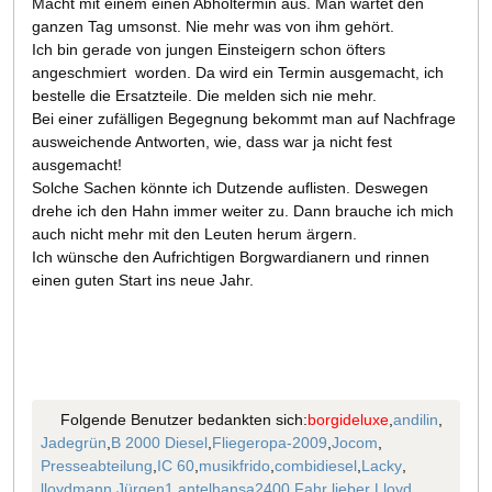
Macht mit einem einen Abholtermin aus. Man wartet den
ganzen Tag umsonst. Nie mehr was von ihm gehört.
Ich bin gerade von jungen Einsteigern schon öfters
angeschmiert worden. Da wird ein Termin ausgemacht, ich
bestelle die Ersatzteile. Die melden sich nie mehr.
Bei einer zufälligen Begegnung bekommt man auf Nachfrage
ausweichende Antworten, wie, dass war ja nicht fest
ausgemacht!
Solche Sachen könnte ich Dutzende auflisten. Deswegen
drehe ich den Hahn immer weiter zu. Dann brauche ich mich
auch nicht mehr mit den Leuten herum ärgern.
Ich wünsche den Aufrichtigen Borgwardianern und rinnen
einen guten Start ins neue Jahr.
Folgende Benutzer bedankten sich:
borgideluxe
,
andilin
,
Jadegrün
,
B 2000 Diesel
,
Fliegeropa-2009
,
Jocom
,
Presseabteilung
,
IC 60
,
musikfrido
,
combidiesel
,
Lacky
,
lloydmann
,
Jürgen1
,
antelhansa2400
,
Fahr lieber Lloyd
,