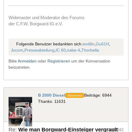
Webmaster und Moderator des Forums
der C.F.W. Borgward IG e.V.
Folgende Benutzer bedankten sich:
andilin
,
Gu61H
,
Jocom
,
Presseabteilung
,
IC 60
,
nabe-4
,
Thorbella
Bitte
Anmelden
oder
Registrieren
um der Konversation
beizutreten.
B 2000 Diesel
Beiträge: 6944
Abwesend
Thanks: 11631
Re:
Wie man Borgward-Einsteiger vergrault
#57342