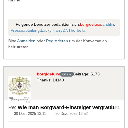
Folgende Benutzer bedankten sich:
borgideluxe
,
andilin
,
Presseabteilung
,
Lacky
,
Harry27
,
Thorbella
Bitte
Anmelden
oder
Registrieren
um der Konversation
beizutreten.
borgideluxe
Beiträge: 5173
Offline
Thanks: 14140
Re:
Wie man Borgward-Einsteiger vergrault
#57341
30 Dez. 2025 13:11
-
30 Dez. 2025 13:52