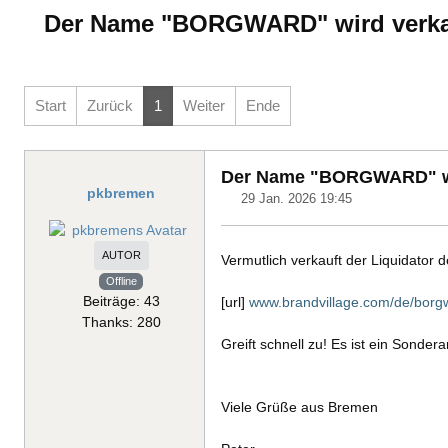
Der Name "BORGWARD" wird verka
Start
Zurück
1
Weiter
Ende
Der Name "BORGWARD" wi
pkbremen
29 Jan. 2026 19:45
AUTOR
Vermutlich verkauft der Liquida
Offline
Beiträge: 43
[url]
www.brandvillage.com/de/borg
Thanks: 280
Greift schnell zu! Es ist ein Sond
Viele Grüße aus Bremen