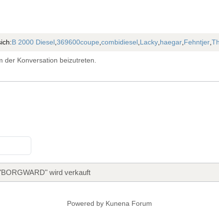
ich:
B 2000 Diesel
,
369600coupe
,
combidiesel
,
Lacky
,
haegar
,
Fehntjer
,
Th
 der Konversation beizutreten.
"BORGWARD" wird verkauft
Powered by
Kunena Forum