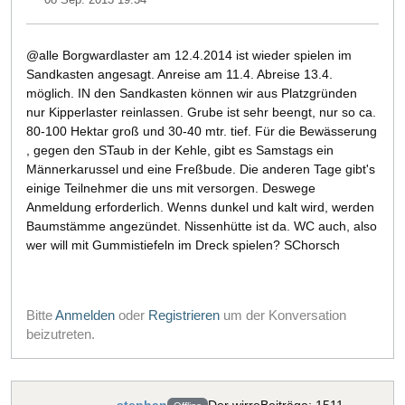
@alle Borgwardlaster am 12.4.2014 ist wieder spielen im
Sandkasten angesagt. Anreise am 11.4. Abreise 13.4.
möglich. IN den Sandkasten können wir aus Platzgründen
nur Kipperlaster reinlassen. Grube ist sehr beengt, nur so ca.
80-100 Hektar groß und 30-40 mtr. tief. Für die Bewässerung
, gegen den STaub in der Kehle, gibt es Samstags ein
Männerkarussel und eine Freßbude. Die anderen Tage gibt's
einige Teilnehmer die uns mit versorgen. Deswege
Anmeldung erforderlich. Wenns dunkel und kalt wird, werden
Baumstämme angezündet. Nissenhütte ist da. WC auch, also
wer will mit Gummistiefeln im Dreck spielen? SChorsch
Bitte
Anmelden
oder
Registrieren
um der Konversation
beizutreten.
stephan
Der wirre
Beiträge: 1511