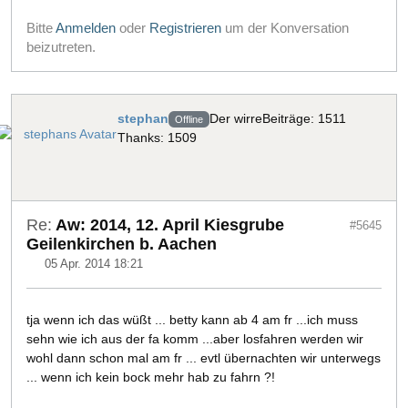
Bitte
Anmelden
oder
Registrieren
um der Konversation
beizutreten.
stephan
Der wirre
Beiträge: 1511
Offline
Thanks: 1509
Re:
Aw: 2014, 12. April Kiesgrube
#5645
Geilenkirchen b. Aachen
05 Apr. 2014 18:21
tja wenn ich das wüßt ... betty kann ab 4 am fr ...ich muss
sehn wie ich aus der fa komm ...aber losfahren werden wir
wohl dann schon mal am fr ... evtl übernachten wir unterwegs
... wenn ich kein bock mehr hab zu fahrn ?!