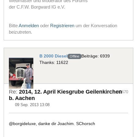
Webmaster und Moderator des Forums
der C.F.W. Borgward IG e.V.
Bitte
Anmelden
oder
Registrieren
um der Konversation
beizutreten.
B 2000 Diesel
Beiträge: 6939
Offline
Thanks: 11622
Re:
2014, 12. April Kiesgrube Geilenkirchen
#2670
b. Aachen
09 Sep. 2013 13:08
@borgideluxe, danke dir Joachim. SChorsch