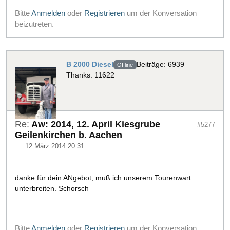
Bitte
Anmelden
oder
Registrieren
um der Konversation
beizutreten.
B 2000 Diesel
Beiträge: 6939
Offline
Thanks: 11622
Re:
Aw: 2014, 12. April Kiesgrube
#5277
Geilenkirchen b. Aachen
12 März 2014 20:31
danke für dein ANgebot, muß ich unserem Tourenwart
unterbreiten. Schorsch
Bitte
Anmelden
oder
Registrieren
um der Konversation