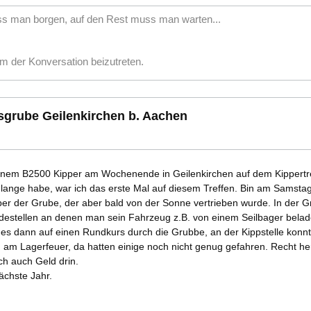
man borgen, auf den Rest muss man warten...
m der Konversation beizutreten.
esgrube Geilenkirchen b. Aachen
inem B2500 Kipper am Wochenende in Geilenkirchen auf dem Kippertre
 lange habe, war ich das erste Mal auf diesem Treffen. Bin am Samsta
 über der Grube, der aber bald von der Sonne vertrieben wurde. In der
estellen an denen man sein Fahrzeug z.B. von einem Seilbager belade
 es dann auf einen Rundkurs durch die Grubbe, an der Kippstelle kon
m Lagerfeuer, da hatten einige noch nicht genug gefahren. Recht herzli
ch auch Geld drin.
ächste Jahr.