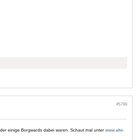
#5799
eder einige Borgwards dabei waren. Schaut mal unter
www.alte-