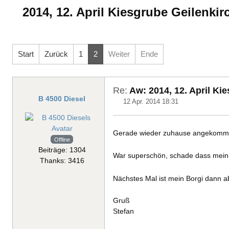
2014, 12. April Kiesgrube Geilenki
Start
Zurück
1
2
Weiter
Ende
Re:
Aw: 2014, 12. April Ki
B 4500 Diesel
12 Apr. 2014 18:31
Gerade wieder zuhause angekommen, 
Offline
Beiträge: 1304
War superschön, schade dass mein '
Thanks: 3416
Nächstes Mal ist mein Borgi dann a
Gruß
Stefan