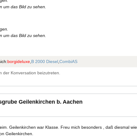
rgen.
en um das Bild zu sehen.
rgen.
en um das Bild zu sehen.
ich:
borgideluxe
,
B 2000 Diesel
,
CombiAS
 der Konversation beizutreten.
esgrube Geilenkirchen b. Aachen
eim. Geilenkirchen war Klasse. Freu mich besonders , daß diesmal wi
on Geilenkirchen.