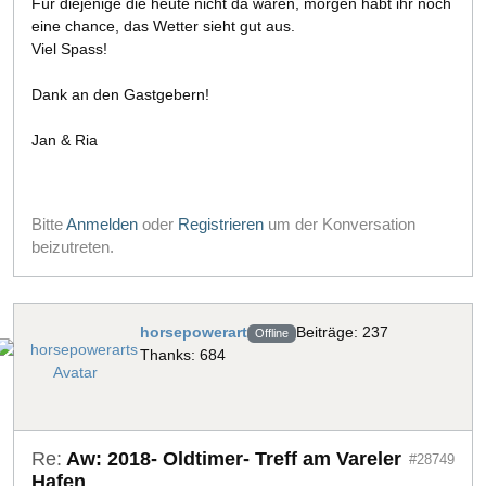
Für diejenige die heute nicht da waren, morgen habt ihr noch
eine chance, das Wetter sieht gut aus.
Viel Spass!
Dank an den Gastgebern!
Jan & Ria
Bitte
Anmelden
oder
Registrieren
um der Konversation
beizutreten.
horsepowerart
Beiträge: 237
Offline
Thanks: 684
Re:
Aw: 2018- Oldtimer- Treff am Vareler
#28749
Hafen