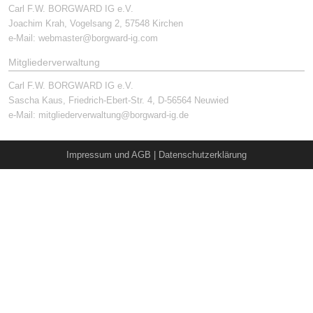
Carl F.W. BORGWARD IG e.V.
Joachim Krah, Vogelsang 2, 57548 Kirchen
e-Mail:
webmaster@borgward-ig.com
Mitgliederverwaltung
Carl F.W. BORGWARD IG e.V.
Sascha Kaus, Friedrich-Ebert-Str. 4, D-56564 Neuwied
e-Mail:
mitgliederverwaltung@borgward-ig.de
Impressum und AGB
|
Datenschutzerklärung