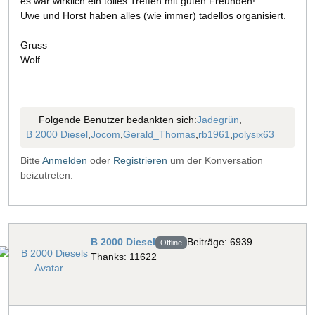
es war wirklich ein tolles Treffen mit guten Freunden!
Uwe und Horst haben alles (wie immer) tadellos organisiert.
Gruss
Wolf
Folgende Benutzer bedankten sich:
Jadegrün
,
B 2000 Diesel
,
Jocom
,
Gerald_Thomas
,
rb1961
,
polysix63
Bitte
Anmelden
oder
Registrieren
um der Konversation
beizutreten.
B 2000 Diesel
Beiträge: 6939
Offline
Thanks: 11622