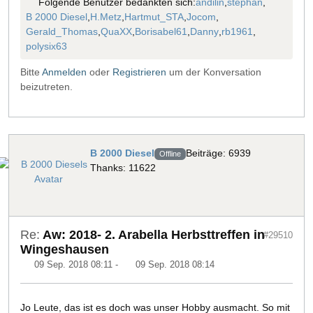
Folgende Benutzer bedankten sich:
andilin
,
stephan
,
B 2000 Diesel
,
H.Metz
,
Hartmut_STA
,
Jocom
,
Gerald_Thomas
,
QuaXX
,
Borisabel61
,
Danny
,
rb1961
,
polysix63
Bitte
Anmelden
oder
Registrieren
um der Konversation
beizutreten.
B 2000 Diesel
Beiträge: 6939
Offline
Thanks: 11622
Re:
Aw: 2018- 2. Arabella Herbsttreffen in
#29510
Wingeshausen
09 Sep. 2018 08:11
-
09 Sep. 2018 08:14
Jo Leute, das ist es doch was unser Hobby ausmacht. So mit