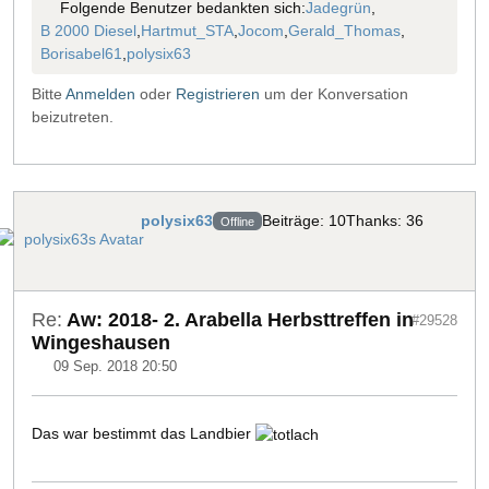
Folgende Benutzer bedankten sich:
Jadegrün
,
B 2000 Diesel
,
Hartmut_STA
,
Jocom
,
Gerald_Thomas
,
Borisabel61
,
polysix63
Bitte
Anmelden
oder
Registrieren
um der Konversation
beizutreten.
polysix63
Beiträge: 10
Thanks: 36
Offline
Re:
Aw: 2018- 2. Arabella Herbsttreffen in
#29528
Wingeshausen
09 Sep. 2018 20:50
Das war bestimmt das Landbier