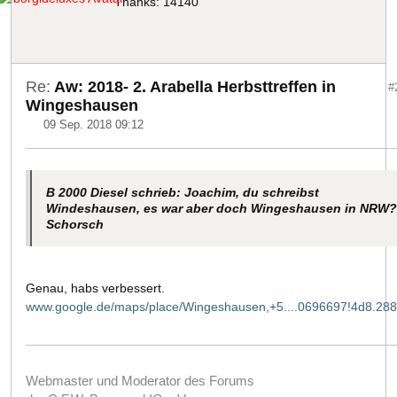
Thanks: 14140
Re:
Aw: 2018- 2. Arabella Herbsttreffen in
#
Wingeshausen
09 Sep. 2018 09:12
B 2000 Diesel schrieb: Joachim, du schreibst
Windeshausen, es war aber doch Wingeshausen in NRW?
Schorsch
Genau, habs verbessert.
www.google.de/maps/place/Wingeshausen,+5....0696697!4d8.28
Webmaster und Moderator des Forums