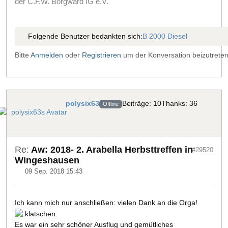
der C.F.W. Borgward IG e.V.
Folgende Benutzer bedankten sich:
B 2000 Diesel
Bitte
Anmelden
oder
Registrieren
um der Konversation beizutreten
polysix63
Beiträge: 10
Thanks: 36
Offline
Re:
Aw: 2018- 2. Arabella Herbsttreffen in
#29520
Wingeshausen
09 Sep. 2018 15:43
Ich kann mich nur anschließen: vielen Dank an die Orga!
Es war ein sehr schöner Ausflug und gemütliches