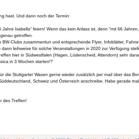
ng hast. Und dann noch der Termin:
6 Jahre Isabella" feiern! Wenn das kein Anlass ist, denn "mit 66 Jahren
 genau getroffen.
se BW-Clubs zusammentun und entsprechende Flyer, Infoblätter, Fahne
e dann leihweise für solche Veranstaltungen in 2020 zur Verfügung stel
effen hier in Südwestfalen (Hagen, Lüdenscheid, Attendorn) sehr daran
sica in 3 Wochen starten!?
ür die Stuttgarter Wasen gerne wieder zusätzlich per mail über das B
 in Süddeutschland, Schweiz und Österreich anschreibe. Habe gerade ma
r des Treffen!