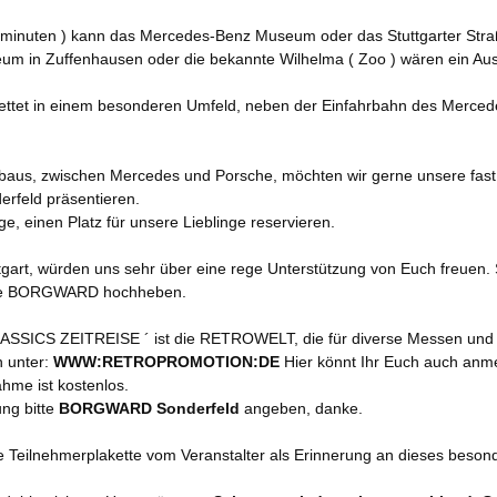
ehminuten ) kann das Mercedes-Benz Museum oder das Stuttgarter S
m in Zuffenhausen oder die bekannte Wilhelma ( Zoo ) wären ein Ausf
bettet in einem besonderen Umfeld, neben der Einfahrbahn des Merce
lbaus, zwischen Mercedes und Porsche, möchten wir gerne unsere fas
feld präsentieren.
ge, einen Platz für unsere Lieblinge reservieren.
art, würden uns sehr über eine rege Unterstützung von Euch freuen.
rke BORGWARD hochheben.
LASSICS ZEITREISE ´ ist die RETROWELT, die für diverse Messen und
n unter:
WWW:RETROPROMOTION:DE
Hier könnt Ihr Euch auch anme
ahme ist kostenlos.
ung bitte
BORGWARD Sonderfeld
angeben, danke.
e Teilnehmerplakette vom Veranstalter als Erinnerung an dieses besond