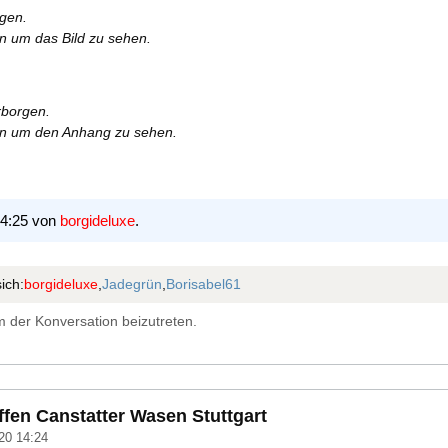
rgen.
en um das Bild zu sehen.
rborgen.
ren um den Anhang zu sehen.
14:25 von
borgideluxe
.
ich:
borgideluxe
,
Jadegrün
,
Borisabel61
 der Konversation beizutreten.
en Canstatter Wasen Stuttgart
20 14:24