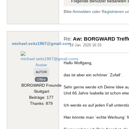
Folgende Benutzer bedankten s
Bitte
Anmelden
oder
Registrieren
um
Re:
Aw: BORGWARD Treffen
michael.seitz1967@gmail.com
19 Jan. 2020 16:33
Hallo Wolfgang,
AUTOR
das ist aber ein schöner `Zufall´.
Offline
BORGWARD Freunde
Sehr gerne werde ich Deine Idee auf
Stuttgart
Und 66 Jahre Isabella ist schon etw
Beiträge: 177
Thanks: 879
Ich werde es auf jeden Fall unterst
Hier könnte man `echte Werbung´ f