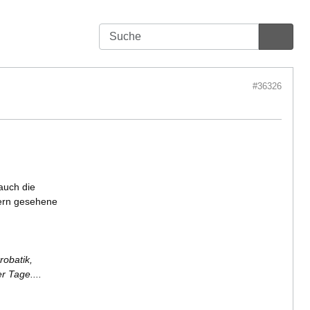
#36326
auch die
gern gesehene
robatik,
r Tage....