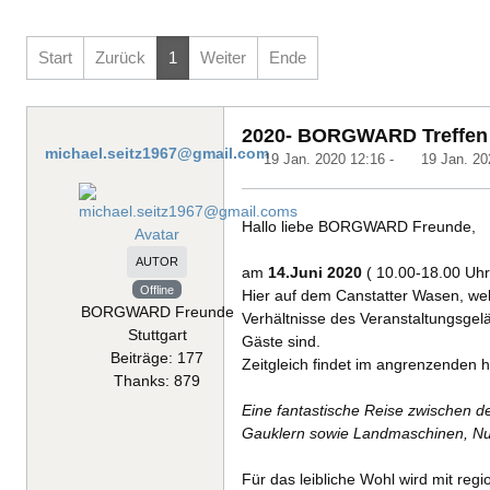
Start
Zurück
1
Weiter
Ende
2020- BORGWARD Treffen C
michael.seitz1967@gmail.com
19 Jan. 2020 12:16
-
19 Jan. 20
Hallo liebe BORGWARD Freunde,
AUTOR
am
14.Juni 2020
( 10.00-18.00 Uhr )
Offline
Hier auf dem Canstatter Wasen, wel
BORGWARD Freunde
Verhältnisse des Veranstaltungsge
Stuttgart
Gäste sind.
Beiträge: 177
Zeitgleich findet im angrenzenden h
Thanks: 879
Eine fantastische Reise zwischen de
Gauklern sowie Landmaschinen, Nutz
Für das leibliche Wohl wird mit regi