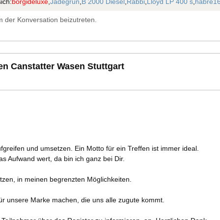
ich:
borgideluxe
,
Jadegrün
,
B 2000 Diesel
,
Rabbi
,
Lloyd LP 400 s
,
habre1
 der Konversation beizutreten.
 Canstatter Wasen Stuttgart
greifen und umsetzen. Ein Motto für ein Treffen ist immer ideal.
as Aufwand wert, da bin ich ganz bei Dir.
ützen, in meinen begrenzten Möglichkeiten.
ür unsere Marke machen, die uns alle zugute kommt.