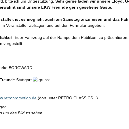
d, bitte ich um Unterstützung.
Sehr gerne laden wir unsere Lloyd, G
 erwähnt sind unsere LKW Freunde gern gesehene Gäste.
talter, ist es möglich, auch am Samstag anzureisen und das Fa
beim Veranstalter abfragen und auf den Formular angeben.
lichkeit, Euer Fahrzeug auf der Rampe dem Publikum zu präsentieren.
vorgestellt.
r Marke BORGWARD
Freunde Stuttgart
w.retropromotion.de
(dort unter RETRO CLASSICS...)
rgen.
en um das Bild zu sehen.