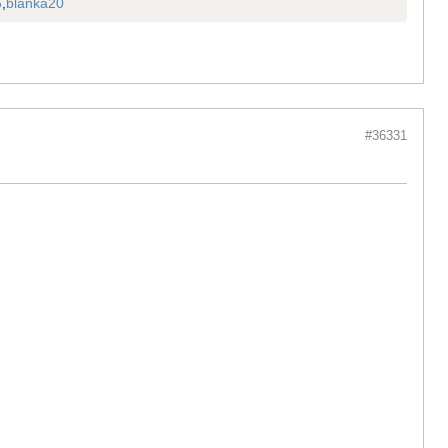
6
,
blanka20
#36331