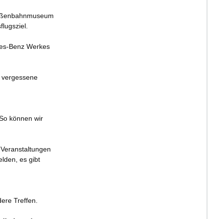
traßenbahnmuseum
lugsziel.
des-Benz Werkes
t vergessene
 So können wir
 Veranstaltungen
lden, es gibt
ere Treffen.