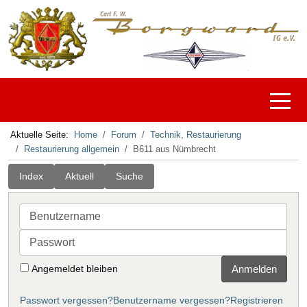
Off-C
Aktuelle Seite:
Home
Forum
Technik, Restaurierung
Restaurierung allgemein
B611 aus Nümbrecht
Index
Aktuell
Suche
Benutzername
Passwort
Angemeldet bleiben
Anmelden
Passwort vergessen?
Benutzername vergessen?
Registrieren