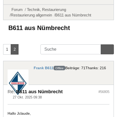
Forum
Technik, Restaurierung
Restaurierung allgemein
B611 aus Nümbrecht
B611 aus Nümbrecht
1
2
Frank B611
Beiträge: 71
Thanks: 216
Offline
Re:
B611 aus Nümbrecht
#56805
27 Okt. 2025 09:38
Hallo Jclaude,