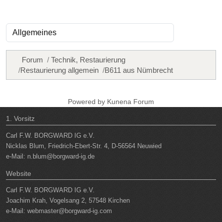
Forum
Technik, Restaurierung
Restaurierung allgemein
B611 aus Nümbrecht
Powered by
Kunena Forum
1. Vorsitz
Carl F.W. BORGWARD IG e.V.
Nicklas Blum, Friedrich-Ebert-Str. 4, D-56564 Neuwied
e-Mail:
n.blum@borgward-ig.de
Website
Carl F.W. BORGWARD IG e.V.
Joachim Krah, Vogelsang 2, 57548 Kirchen
e-Mail:
webmaster@borgward-ig.com