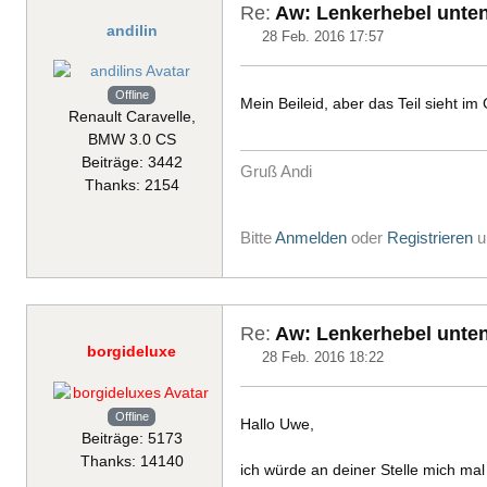
Re:
Aw: Lenkerhebel unten 
andilin
28 Feb. 2016 17:57
Offline
Mein Beileid, aber das Teil sieht i
Renault Caravelle,
BMW 3.0 CS
Beiträge: 3442
Gruß Andi
Thanks: 2154
Bitte
Anmelden
oder
Registrieren
u
Re:
Aw: Lenkerhebel unten 
borgideluxe
28 Feb. 2016 18:22
Offline
Hallo Uwe,
Beiträge: 5173
Thanks: 14140
ich würde an deiner Stelle mich mal