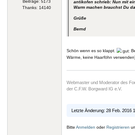
Beiträge: 5173
antikofen schrieb: Nun mit ei
Warm machen brauchst Du da 
Thanks: 14140
Grüße
Bernd
Schön wenn es so klappt.
Be
Wärme, keine Haarföhn verwenden) 
Webmaster und Moderator des F
der C.F.W. Borgward IG e.V.
Letzte Änderung: 28 Feb. 2016 
Bitte
Anmelden
oder
Registrieren
um