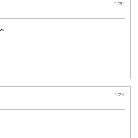
#17209
en.
#17210