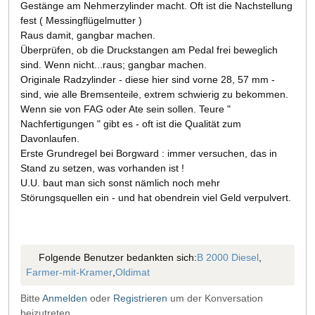
Gestänge am Nehmerzylinder macht. Oft ist die Nachstellung
fest ( Messingflügelmutter )
Raus damit, gangbar machen.
Überprüfen, ob die Druckstangen am Pedal frei beweglich
sind. Wenn nicht...raus; gangbar machen.
Originale Radzylinder - diese hier sind vorne 28, 57 mm -
sind, wie alle Bremsenteile, extrem schwierig zu bekommen.
Wenn sie von FAG oder Ate sein sollen. Teure "
Nachfertigungen " gibt es - oft ist die Qualität zum
Davonlaufen.
Erste Grundregel bei Borgward : immer versuchen, das in
Stand zu setzen, was vorhanden ist !
U.U. baut man sich sonst nämlich noch mehr
Störungsquellen ein - und hat obendrein viel Geld verpulvert.
Folgende Benutzer bedankten sich:
B 2000 Diesel
,
Farmer-mit-Kramer
,
Oldimat
Bitte
Anmelden
oder
Registrieren
um der Konversation
beizutreten.