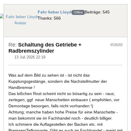
Fahr lieber Lloyd
Beiträge: 545
Offline
Thanks: 566
Re:
Schaltung des Getriebe +
#58689
Radbremszylinder
13 Juli 2026 22:19
Was auf dem Bild zu sehen ist - ist nicht das
Kupplungsgestänge, sondern die Nachstellmutter der
Handbremse !
Das bißchen Rost scheint nicht so bösartig zu sein - raus;
zerlegen, ggf. neue Manschetten einbauen ( empfohlen, vor
Demontage besorgen, falls nicht vorhanden !)
Achtung; manche haben hohe Preise für eine Manschette -
man bekommt sie im Fachhandel noch - deutlich billiger.
Ich schmiere die Auflagestellen der Backen etc. mit
Bremsen/Teflonpaste. Gibt es auch im Fachhandel - meist mit