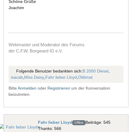
Schöne Grüße
Joachim
Webmaster und Moderator des Forums
der C.F.W. Borgward IG e.V.
Folgende Benutzer bedankten sich:
B 2000 Diesel
,
isacab
,
Miss Daisy
,
Fahr lieber Lloyd
,
Oldimat
Bitte
Anmelden
oder
Registrieren
um der Konversation
beizutreten.
Fahr lieber Lloyd
Beiträge: 545
Offline
Thanks: 566