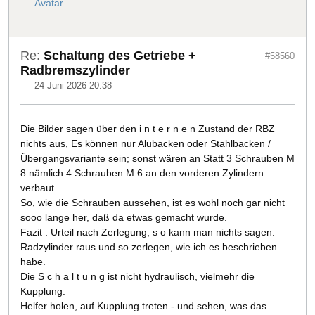
Re:
Schaltung des Getriebe +
#58560
Radbremszylinder
24 Juni 2026 20:38
Die Bilder sagen über den i n t e r n e n Zustand der RBZ
nichts aus, Es können nur Alubacken oder Stahlbacken /
Übergangsvariante sein; sonst wären an Statt 3 Schrauben M
8 nämlich 4 Schrauben M 6 an den vorderen Zylindern
verbaut.
So, wie die Schrauben aussehen, ist es wohl noch gar nicht
sooo lange her, daß da etwas gemacht wurde.
Fazit : Urteil nach Zerlegung; s o kann man nichts sagen.
Radzylinder raus und so zerlegen, wie ich es beschrieben
habe.
Die S c h a l t u n g ist nicht hydraulisch, vielmehr die
Kupplung.
Helfer holen, auf Kupplung treten - und sehen, was das