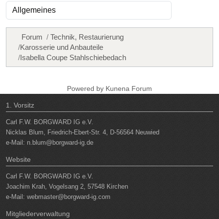
Forum
Technik, Restaurierung
Karosserie und Anbauteile
Isabella Coupe Stahlschiebedach
Powered by
Kunena Forum
1. Vorsitz
Carl F.W. BORGWARD IG e.V.
Nicklas Blum, Friedrich-Ebert-Str. 4, D-56564 Neuwied
e-Mail:
n.blum@borgward-ig.de
Website
Carl F.W. BORGWARD IG e.V.
Joachim Krah, Vogelsang 2, 57548 Kirchen
e-Mail:
webmaster@borgward-ig.com
Mitgliederverwaltung