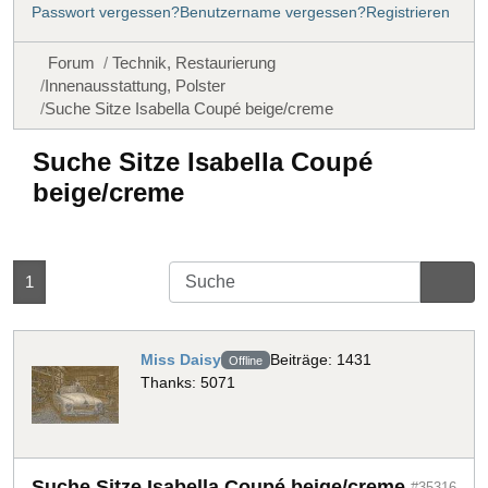
Passwort vergessen?
Benutzername vergessen?
Registrieren
Forum
Technik, Restaurierung
Innenausstattung, Polster
Suche Sitze Isabella Coupé beige/creme
Suche Sitze Isabella Coupé
beige/creme
1
Miss Daisy
Beiträge: 1431
Offline
Thanks: 5071
Suche Sitze Isabella Coupé beige/creme
#35316