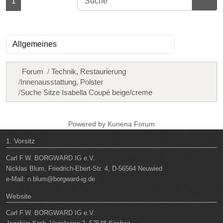
1
Forum
Technik, Restaurierung
Innenausstattung, Polster
Suche Sitze Isabella Coupé beige/creme
Powered by
Kunena Forum
1. Vorsitz
Carl F.W. BORGWARD IG e.V.
Nicklas Blum, Friedrich-Ebert-Str. 4, D-56564 Neuwied
e-Mail:
n.blum@borgward-ig.de
Website
Carl F.W. BORGWARD IG e.V.