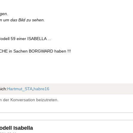
rgen.
en um das Bild zu sehen.
Modell 59 einer ISABELLA ...
ICHE in Sachen BORGWARD haben !!!
ich:
Hartmut_STA
,
habre16
 der Konversation beizutreten.
dell Isabella