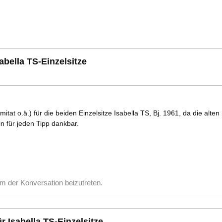
bella TS-Einzelsitze
at o.ä.) für die beiden Einzelsitze Isabella TS, Bj. 1961, da die alten
 für jeden Tipp dankbar.
m der Konversation beizutreten.
Isabella TS-Einzelsitze