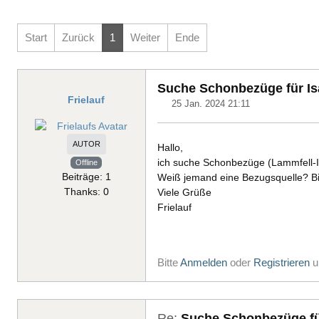
Start
Zurück
1
Weiter
Ende
Suche Schonbezüge für Isa
Frielauf
25 Jan. 2024 21:11
AUTOR
Hallo,
ich suche Schonbezüge (Lammfell-Imit
Offline
Beiträge: 1
Weiß jemand eine Bezugsquelle? Bin
Thanks: 0
Viele Grüße
Frielauf
Bitte
Anmelden
oder
Registrieren
u
Re:
Suche Schonbezüge für 