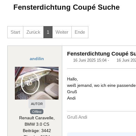
Fensterdichtung Coupé Suche
Start
Zurück
1
Weiter
Ende
Fensterdichtung Coupé S
andilin
16 Juni 2025 15:04
-
16 Juni 20
Hallo,
weiß jemand, wo ich eine passende D
Gruß
Andi
AUTOR
Offline
Gruß Andi
Renault Caravelle,
BMW 3.0 CS
Beiträge: 3442