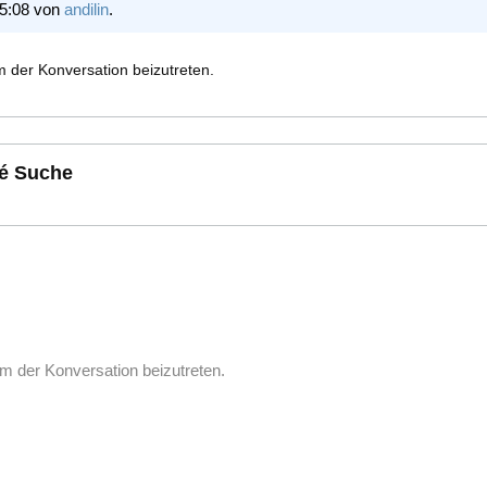
15:08 von
andilin
.
 der Konversation beizutreten.
é Suche
m der Konversation beizutreten.