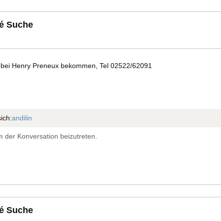
é Suche
en bei Henry Preneux bekommen, Tel 02522/62091
ich:
andilin
 der Konversation beizutreten.
é Suche