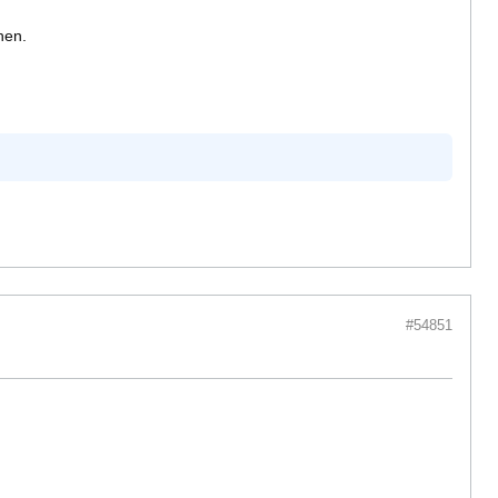
hen.
#54851