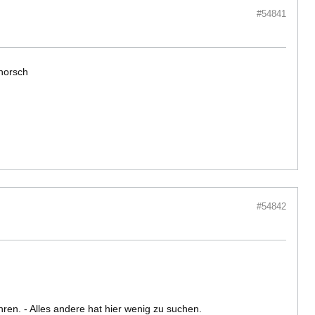
#54841
chorsch
#54842
hren. - Alles andere hat hier wenig zu suchen.