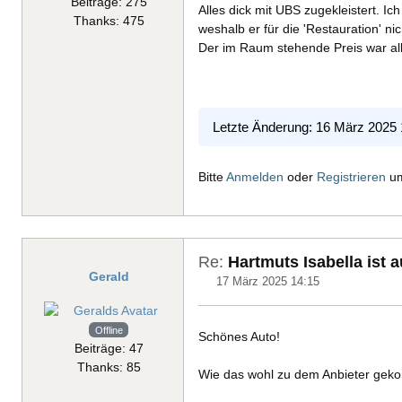
Beiträge: 275
Alles dick mit UBS zugekleistert. Ic
Thanks: 475
weshalb er für die 'Restauration' ni
Der im Raum stehende Preis war all
Letzte Änderung: 16 März 2025
Bitte
Anmelden
oder
Registrieren
um
Re:
Hartmuts Isabella ist 
Gerald
17 März 2025 14:15
Offline
Schönes Auto!
Beiträge: 47
Thanks: 85
Wie das wohl zu dem Anbieter gek