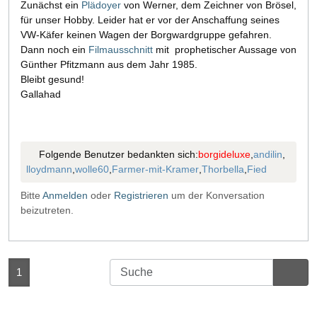
Zunächst ein
Plädoyer
von Werner, dem Zeichner von Brösel,
für unser Hobby. Leider hat er vor der Anschaffung seines
VW-Käfer keinen Wagen der Borgwardgruppe gefahren.
Dann noch ein
Filmausschnitt
mit prophetischer Aussage von
Günther Pfitzmann aus dem Jahr 1985.
Bleibt gesund!
Gallahad
Folgende Benutzer bedankten sich:
borgideluxe
,
andilin
,
lloydmann
,
wolle60
,
Farmer-mit-Kramer
,
Thorbella
,
Fied
Bitte
Anmelden
oder
Registrieren
um der Konversation
beizutreten.
1