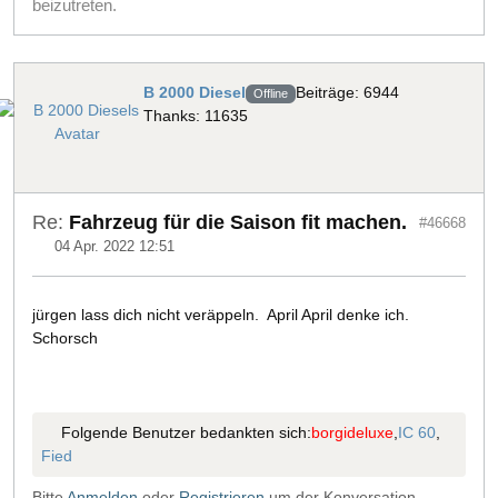
beizutreten.
B 2000 Diesel
Beiträge: 6944
Offline
Thanks: 11635
Re:
Fahrzeug für die Saison fit machen.
#46668
04 Apr. 2022 12:51
jürgen lass dich nicht veräppeln. April April denke ich.
Schorsch
Folgende Benutzer bedankten sich:
borgideluxe
,
IC 60
,
Fied
Bitte
Anmelden
oder
Registrieren
um der Konversation