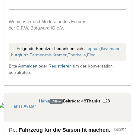
Webmaster und Moderator des Forums
der C.F.W. Borgward IG e.V.
Folgende Benutzer bedankten sich:
stephan
,
lloydmann
,
burgfurtz
,
Farmer-mit-Kramer
,
Thorbella
,
Fied
Bitte
Anmelden
oder
Registrieren
um der Konversation
beizutreten.
Hans
Beiträge: 48
Thanks: 128
Offline
Re:
Fahrzeug für die Saison fit machen.
#46652