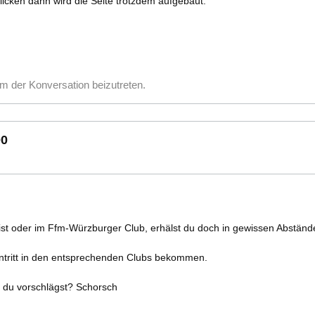
licken dann wird die Seite trotzdem aufgebaut.
m der Konversation beizutreten.
00
st oder im Ffm-Würzburger Club, erhälst du doch in gewissen Abständen
Eintritt in den entsprechenden Clubs bekommen.
e du vorschlägst? Schorsch