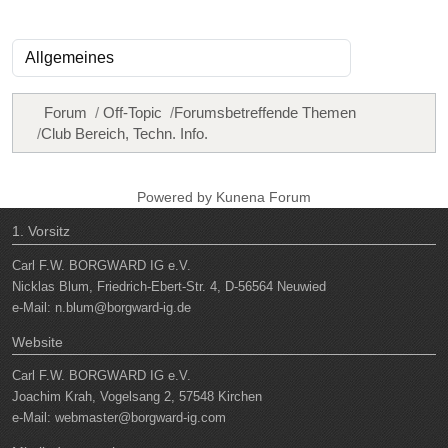
Forum
Off-Topic
Forumsbetreffende Themen
Club Bereich, Techn. Info.
Powered by
Kunena Forum
1. Vorsitz
Carl F.W. BORGWARD IG e.V.
Nicklas Blum, Friedrich-Ebert-Str. 4, D-56564 Neuwied
e-Mail:
n.blum@borgward-ig.de
Website
Carl F.W. BORGWARD IG e.V.
Joachim Krah, Vogelsang 2, 57548 Kirchen
e-Mail:
webmaster@borgward-ig.com