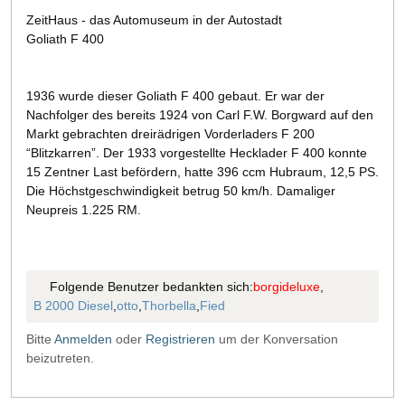
ZeitHaus - das Automuseum in der Autostadt
Goliath F 400
1936 wurde dieser Goliath F 400 gebaut. Er war der
Nachfolger des bereits 1924 von Carl F.W. Borgward auf den
Markt gebrachten dreirädrigen Vorderladers F 200
“Blitzkarren”. Der 1933 vorgestellte Hecklader F 400 konnte
15 Zentner Last befördern, hatte 396 ccm Hubraum, 12,5 PS.
Die Höchstgeschwindigkeit betrug 50 km/h. Damaliger
Neupreis 1.225 RM.
Folgende Benutzer bedankten sich:
borgideluxe
,
B 2000 Diesel
,
otto
,
Thorbella
,
Fied
Bitte
Anmelden
oder
Registrieren
um der Konversation
beizutreten.