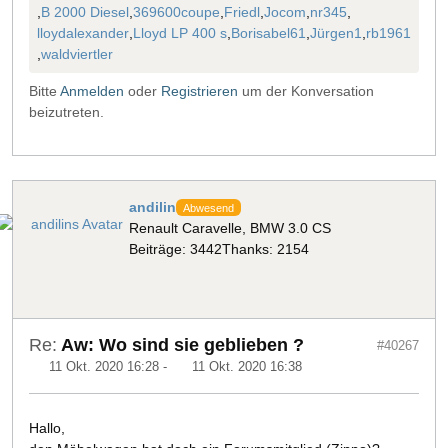
,
B 2000 Diesel
,
369600coupe
,
Friedl
,
Jocom
,
nr345
,
lloydalexander
,
Lloyd LP 400 s
,
Borisabel61
,
Jürgen1
,
rb1961
,
waldviertler
Bitte
Anmelden
oder
Registrieren
um der Konversation
beizutreten.
andilin
Abwesend
Renault Caravelle, BMW 3.0 CS
Beiträge: 3442
Thanks: 2154
Re:
Aw: Wo sind sie geblieben ?
#40267
11 Okt. 2020 16:28
-
11 Okt. 2020 16:38
Hallo,