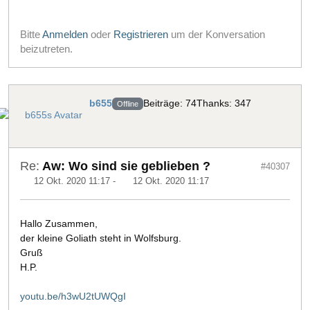
Bitte
Anmelden
oder
Registrieren
um der Konversation
beizutreten.
b655
Beiträge: 74
Thanks: 347
Offline
Re:
Aw: Wo sind sie geblieben ?
#40307
12 Okt. 2020 11:17
-
12 Okt. 2020 11:17
Hallo Zusammen,
der kleine Goliath steht in Wolfsburg.
Gruß
H.P.
youtu.be/h3wU2tUWQgI