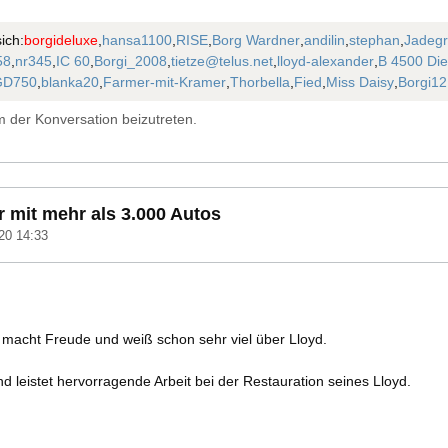
ich:
borgideluxe
,
hansa1100
,
RISE
,
Borg Wardner
,
andilin
,
stephan
,
Jadeg
58
,
nr345
,
IC 60
,
Borgi_2008
,
tietze@telus.net
,
lloyd-alexander
,
B 4500 Die
GD750
,
blanka20
,
Farmer-mit-Kramer
,
Thorbella
,
Fied
,
Miss Daisy
,
Borgi12
 der Konversation beizutreten.
 mit mehr als 3.000 Autos
20 14:33
 macht Freude und weiß schon sehr viel über Lloyd.
nd leistet hervorragende Arbeit bei der Restauration seines Lloyd.