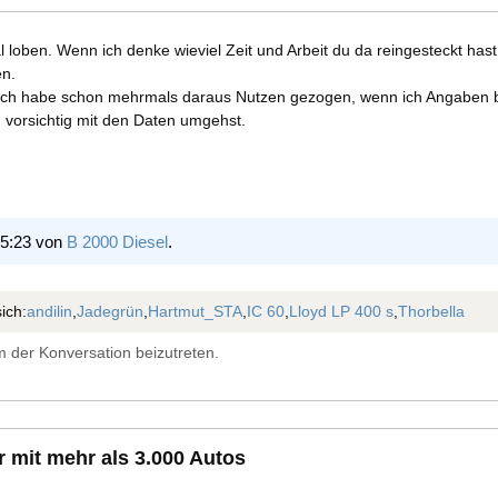
 loben. Wenn ich denke wieviel Zeit und Arbeit du da reingesteckt hast
en.
er. Ich habe schon mehrmals daraus Nutzen gezogen, wenn ich Angaben bra
 vorsichtig mit den Daten umgehst.
15:23 von
B 2000 Diesel
.
ich:
andilin
,
Jadegrün
,
Hartmut_STA
,
IC 60
,
Lloyd LP 400 s
,
Thorbella
 der Konversation beizutreten.
 mit mehr als 3.000 Autos