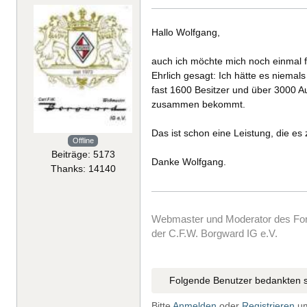
Hallo Wolfgang,
auch ich möchte mich noch einmal 
Ehrlich gesagt: Ich hätte es niemal
fast 1600 Besitzer und über 3000 A
zusammen bekommt.
Das ist schon eine Leistung, die es 
Offline
Beiträge: 5173
Danke Wolfgang.
Thanks: 14140
Webmaster und Moderator des F
der C.F.W. Borgward IG e.V.
Folgende Benutzer bedankten s
Bitte
Anmelden
oder
Registrieren
um