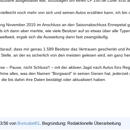
zbank ausgestattet war, sozusagen um einen LP 250 de Luxe! Erst ab
 vielleicht noch mehr von sich und seinen Autos erzählen kann, ich bi
ng November 2015 im Anschluss an den Saisonabschluss Ennepetal gesta
Als ich dann aber merkte, wie viele Besitzer auf so etwas über alle Ty
eltweit, ergab sich die Ausweitung dann fast zwangsläufig.
 darauf, dass mir genau 1.589 Besitzer das Vertrauen geschenkt und ih
Stelle, an der es sicherlich von den meisten gelesen wird, ein ganz her
e – Pause, nicht Schluss!! – mit der aktiven Jagd nach Autos fürs Regis
h nehme alles, was den Namen "Borgward" in seinen Genen hat, jederzeit
 die bis dahin ihre Daten bestätigt oder aktualisiert haben.
13:56 von
Borisabel61
. Begründung: Redaktionelle Überarbeitung