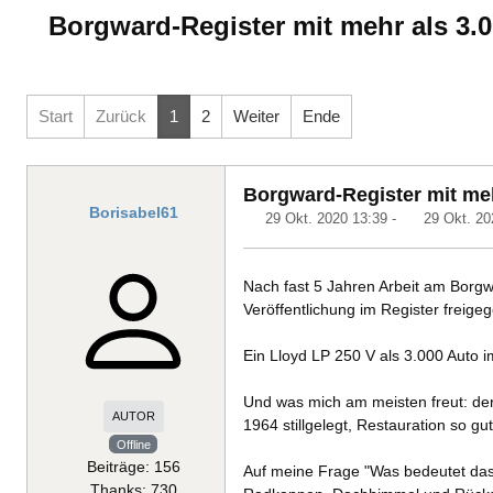
Borgward-Register mit mehr als 3.
Start
Zurück
1
2
Weiter
Ende
Borgward-Register mit meh
Borisabel61
29 Okt. 2020 13:39
-
29 Okt. 20
Nach fast 5 Jahren Arbeit am Borgwa
Veröffentlichung im Register freig
Ein Lloyd LP 250 V als 3.000 Auto i
Und was mich am meisten freut: der
AUTOR
1964 stillgelegt, Restauration so gut 
Offline
Beiträge: 156
Auf meine Frage "Was bedeutet das V
Thanks: 730