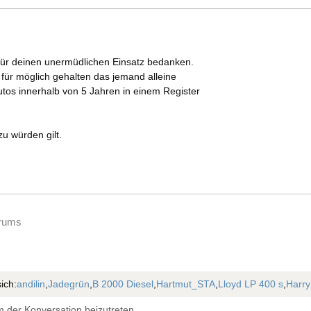
für deinen unermüdlichen Einsatz bedanken.
s für möglich gehalten das jemand alleine
utos innerhalb von 5 Jahren in einem Register
zu würden gilt.
orums
ich:
andilin
,
Jadegrün
,
B 2000 Diesel
,
Hartmut_STA
,
Lloyd LP 400 s
,
Harry
 der Konversation beizutreten.