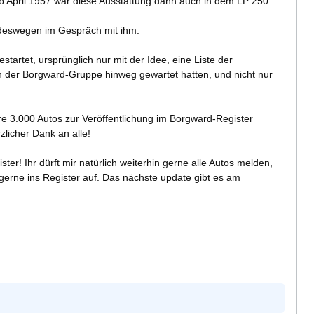
 April 1957 war diese Ausstattung dann auch in dem LP 250
n deswegen im Gespräch mit ihm.
rtet, ursprünglich nur mit der Idee, eine Liste der
pen der Borgward-Gruppe hinweg gewartet hatten, und nicht nur
re 3.000 Autos zur Veröffentlichung im Borgward-Register
zlicher Dank an alle!
ter! Ihr dürft mir natürlich weiterhin gerne alle Autos melden,
 gerne ins Register auf. Das nächste update gibt es am