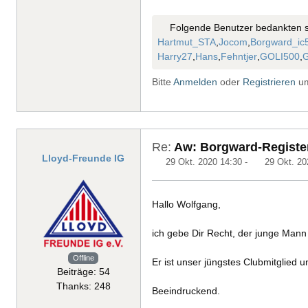
Folgende Benutzer bedankten s
Hartmut_STA
,
Jocom
,
Borgward_ic
Harry27
,
Hans
,
Fehntjer
,
GOLI500
,
Bitte
Anmelden
oder
Registrieren
um
Re:
Aw: Borgward-Register
Lloyd-Freunde IG
29 Okt. 2020 14:30
-
29 Okt. 20
Hallo Wolfgang,
ich gebe Dir Recht, der junge Mann
Offline
Er ist unser jüngstes Clubmitglied u
Beiträge: 54
Thanks: 248
Beeindruckend.