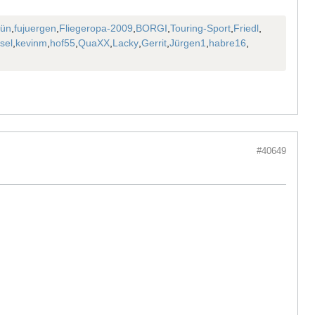
rün
,
fujuergen
,
Fliegeropa-2009
,
BORGI
,
Touring-Sport
,
Friedl
,
sel
,
kevinm
,
hof55
,
QuaXX
,
Lacky
,
Gerrit
,
Jürgen1
,
habre16
,
#40649