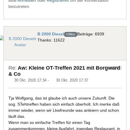
Bitte
Anmelden
oder
Registrieren
um der Konversation
beizutreten.
B 2000 Diesel
Beiträge: 6939
Offline
Thanks: 11622
Re:
Aw: Kleine OT-Treffen 2021 mit Borgward
#40682
& Co
30 Okt. 2020 17:34
-
30 Okt. 2020 17:37
Tja Wolfgang, das ist glaube ich auch unsere Zukunft. Die
sog. STehtreffen haben sich einfach überholt. Ich merke daß
immer wieder, wenn wir Lkwfreunde was anleiern und schon
läuft das.
Wenn man so einfache Treffen für einen Tag
zusammenkommen, kleine Ausfahrt, irgendwo Restaurant, in