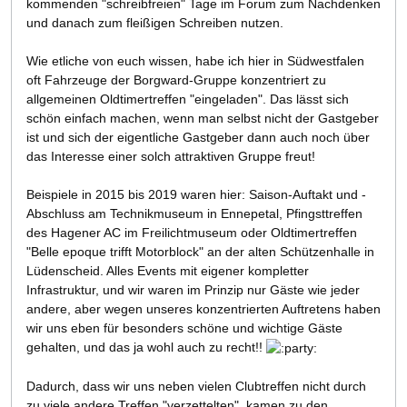
kommenden "schreibfreien" Tage im Forum zum Nachdenken
und danach zum fleißigen Schreiben nutzen.
Wie etliche von euch wissen, habe ich hier in Südwestfalen
oft Fahrzeuge der Borgward-Gruppe konzentriert zu
allgemeinen Oldtimertreffen "eingeladen". Das lässt sich
schön einfach machen, wenn man selbst nicht der Gastgeber
ist und sich der eigentliche Gastgeber dann auch noch über
das Interesse einer solch attraktiven Gruppe freut!
Beispiele in 2015 bis 2019 waren hier: Saison-Auftakt und -
Abschluss am Technikmuseum in Ennepetal, Pfingsttreffen
des Hagener AC im Freilichtmuseum oder Oldtimertreffen
"Belle epoque trifft Motorblock" an der alten Schützenhalle in
Lüdenscheid. Alles Events mit eigener kompletter
Infrastruktur, und wir waren im Prinzip nur Gäste wie jeder
andere, aber wegen unseres konzentrierten Auftretens haben
wir uns eben für besonders schöne und wichtige Gäste
gehalten, und das ja wohl auch zu recht!!
Dadurch, dass wir uns neben vielen Clubtreffen nicht durch
zu viele andere Treffen "verzettelten", kamen zu den