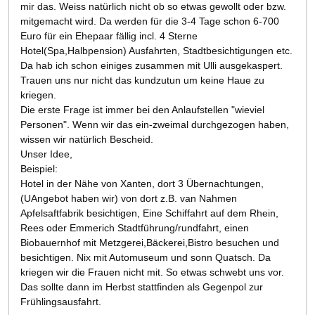
mir das. Weiss natürlich nicht ob so etwas gewollt oder bzw.
mitgemacht wird. Da werden für die 3-4 Tage schon 6-700
Euro für ein Ehepaar fällig incl. 4 Sterne
Hotel(Spa,Halbpension) Ausfahrten, Stadtbesichtigungen etc.
Da hab ich schon einiges zusammen mit Ulli ausgekaspert.
Trauen uns nur nicht das kundzutun um keine Haue zu
kriegen.
Die erste Frage ist immer bei den Anlaufstellen "wieviel
Personen". Wenn wir das ein-zweimal durchgezogen haben,
wissen wir natürlich Bescheid.
Unser Idee,
Beispiel:
Hotel in der Nähe von Xanten, dort 3 Übernachtungen,
(UAngebot haben wir) von dort z.B. van Nahmen
Apfelsaftfabrik besichtigen, Eine Schiffahrt auf dem Rhein,
Rees oder Emmerich Stadtführung/rundfahrt, einen
Biobauernhof mit Metzgerei,Bäckerei,Bistro besuchen und
besichtigen. Nix mit Automuseum und sonn Quatsch. Da
kriegen wir die Frauen nicht mit. So etwas schwebt uns vor.
Das sollte dann im Herbst stattfinden als Gegenpol zur
Frühlingsausfahrt.