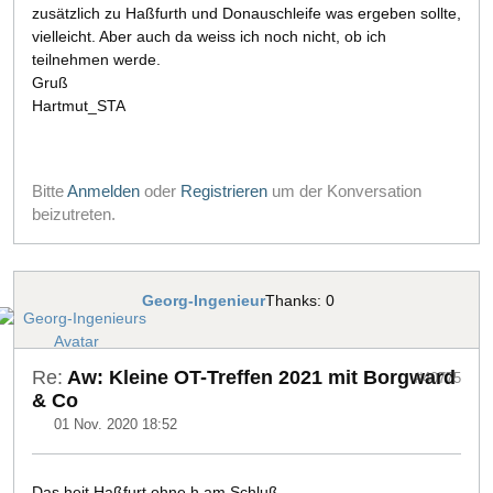
zusätzlich zu Haßfurth und Donauschleife was ergeben sollte,
vielleicht. Aber auch da weiss ich noch nicht, ob ich
teilnehmen werde.
Gruß
Hartmut_STA
Bitte
Anmelden
oder
Registrieren
um der Konversation
beizutreten.
Georg-Ingenieur
Thanks: 0
Re:
Aw: Kleine OT-Treffen 2021 mit Borgward
#40775
& Co
01 Nov. 2020 18:52
Das heit Haßfurt ohne h am Schluß