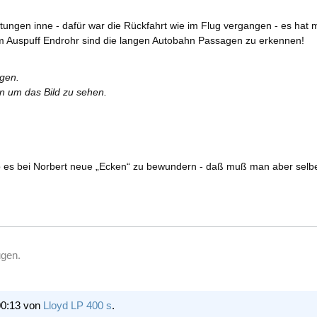
tungen inne - dafür war die Rückfahrt wie im Flug vergangen - es hat 
 am Auspuff Endrohr sind die langen Autobahn Passagen zu erkennen!
rgen.
en um das Bild zu sehen.
 es bei Norbert neue „Ecken“ zu bewundern - daß muß man aber selber
ugen.
00:13 von
Lloyd LP 400 s
.