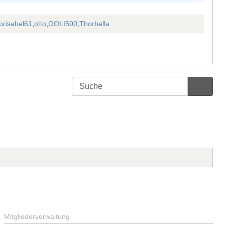
orisabel61
,
otto
,
GOLI500
,
Thorbella
Mitgliederverwaltung