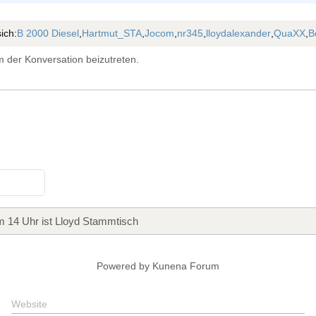
ich:
B 2000 Diesel
,
Hartmut_STA
,
Jocom
,
nr345
,
lloydalexander
,
QuaXX
,
B
 der Konversation beizutreten.
 14 Uhr ist Lloyd Stammtisch
Powered by
Kunena Forum
Website