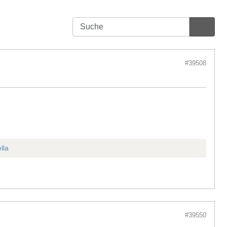
#39508
lla
#39550