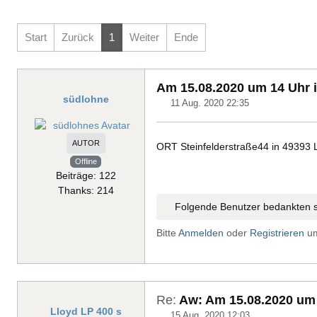
Start
Zurück
1
Weiter
Ende
Am 15.08.2020 um 14 Uhr 
südlohne
11 Aug. 2020 22:35
AUTOR
ORT Steinfelderstraße44 in 49393 
Offline
Beiträge: 122
Thanks: 214
Folgende Benutzer bedankten s
Bitte
Anmelden
oder
Registrieren
um
Re:
Aw: Am 15.08.2020 um 
Lloyd LP 400 s
15 Aug. 2020 12:03