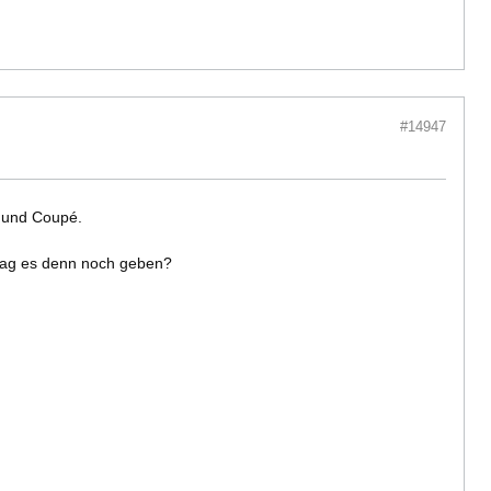
#14947
i und Coupé.
 mag es denn noch geben?