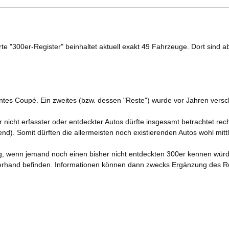
rte "300er-Register" beinhaltet aktuell exakt 49 Fahrzeuge. Dort sind ab
ntes Coupé. Ein zweites (bzw. dessen "Reste") wurde vor Jahren versch
er nicht erfasster oder entdeckter Autos dürfte insgesamt betrachtet rech
nd). Somit dürften die allermeisten noch existierenden Autos wohl mittle
ig, wenn jemand noch einen bisher nicht entdeckten 300er kennen würd
mlerhand befinden. Informationen können dann zwecks Ergänzung des Re