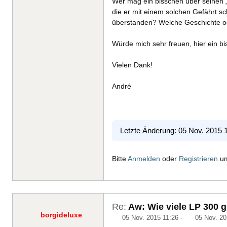
Wer mag ein bisschen über seinen 
die er mit einem solchen Gefährt s
überstanden? Welche Geschichte od
Würde mich sehr freuen, hier ein b
Vielen Dank!
André
Letzte Änderung: 05 Nov. 2015 
Bitte
Anmelden
oder
Registrieren
um
Re:
Aw: Wie viele LP 300 g
borgideluxe
05 Nov. 2015 11:26
-
05 Nov. 20