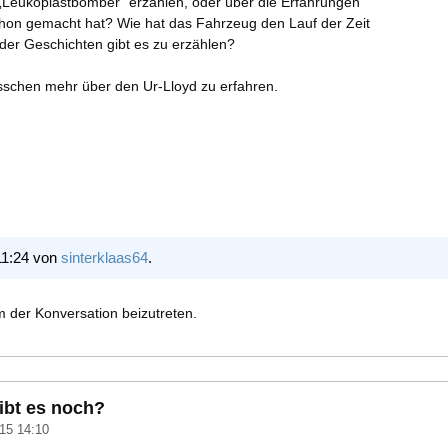
„Leukoplastbomber“ erzählen, oder über die Erfahrungen
chon gemacht hat? Wie hat das Fahrzeug den Lauf der Zeit
er Geschichten gibt es zu erzählen?
isschen mehr über den Ur-Lloyd zu erfahren.
11:24 von
sinterklaas64
.
 der Konversation beizutreten.
ibt es noch?
15 14:10