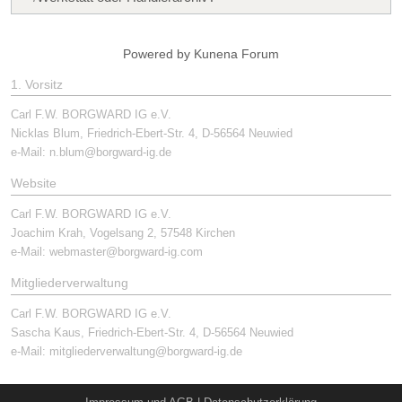
Powered by
Kunena Forum
1. Vorsitz
Carl F.W. BORGWARD IG e.V.
Nicklas Blum, Friedrich-Ebert-Str. 4, D-56564 Neuwied
e-Mail:
n.blum@borgward-ig.de
Website
Carl F.W. BORGWARD IG e.V.
Joachim Krah, Vogelsang 2, 57548 Kirchen
e-Mail:
webmaster@borgward-ig.com
Mitgliederverwaltung
Carl F.W. BORGWARD IG e.V.
Sascha Kaus, Friedrich-Ebert-Str. 4, D-56564 Neuwied
e-Mail:
mitgliederverwaltung@borgward-ig.de