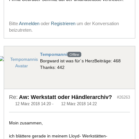
Bitte
Anmelden
oder
Registrieren
um der Konversation
beizutreten.
Tempomanni
Offline
Borgward ist was für´s Herz
Beiträge: 468
Thanks: 442
Re:
Aw: Werkstatt oder Händlerarchiv?
#26263
12 März 2018 14:20
-
12 März 2018 14:22
Moin zusammen,
ich blättere gerade in meinem Lloyd- Werkstätten-