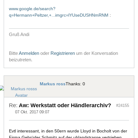
www.google.de/search?
q=Hermann+Peltzer,+...imgrc=lYUseDUSHNmRNM
:
Gruß Andi
Bitte
Anmelden
oder
Registrieren
um der Konversation
beizutreten.
Markus ross
Thanks: 0
Re:
Aw: Werkstatt oder Händlerarchiv?
#24155
07 Okt. 2017 09:07
Evtl interessant, in den 50ern wurde Lloyd in Bocholt von der
Firma Gebrüder Schmitz auf der uhlandstrasse vertrieben.