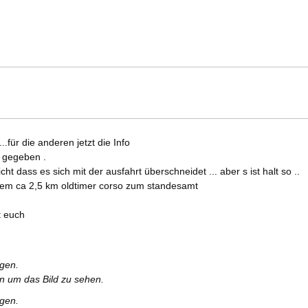
..für die anderen jetzt die Info
t gegeben .
ht dass es sich mit der ausfahrt überschneidet ... aber s ist halt so ..
 einem ca 2,5 km oldtimer corso zum standesamt
it euch
rgen.
en um das Bild zu sehen.
rgen.