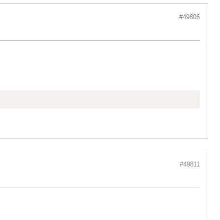
#49806
#49811