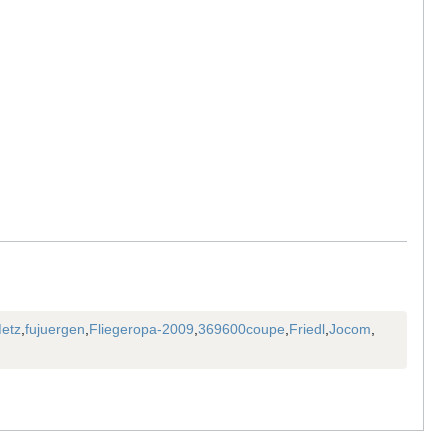
etz
,
fujuergen
,
Fliegeropa-2009
,
369600coupe
,
Friedl
,
Jocom
,