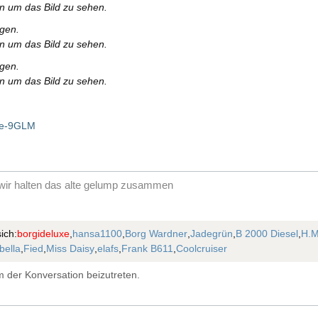
en um das Bild zu sehen.
rgen.
en um das Bild zu sehen.
rgen.
en um das Bild zu sehen.
Be-9GLM
ir halten das alte gelump zusammen
ich:
borgideluxe
,
hansa1100
,
Borg Wardner
,
Jadegrün
,
B 2000 Diesel
,
H.M
bella
,
Fied
,
Miss Daisy
,
elafs
,
Frank B611
,
Coolcruiser
 der Konversation beizutreten.