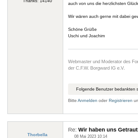
Thanks: 14140
auch von uns die herzlichsten Gl
Wir wären auch gerne mit dabei g
Schöne Grüße
Uschi und Joachim
Webmaster und Moderator des F
der C.F.W. Borgward IG e.V.
Folgende Benutzer bedankten s
Bitte
Anmelden
oder
Registrieren
um
Re:
Wir haben uns Getraut
Thorbella
08 Mai 2023 10:14