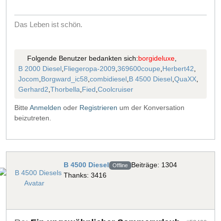
Das Leben ist schön.
Folgende Benutzer bedankten sich:
borgideluxe
,
B 2000 Diesel
,
Fliegeropa-2009
,
369600coupe
,
Herbert42
,
Jocom
,
Borgward_ic58
,
combidiesel
,
B 4500 Diesel
,
QuaXX
,
Gerhard2
,
Thorbella
,
Fied
,
Coolcruiser
Bitte
Anmelden
oder
Registrieren
um der Konversation
beizutreten.
B 4500 Diesel
Beiträge: 1304
Offline
Thanks: 3416