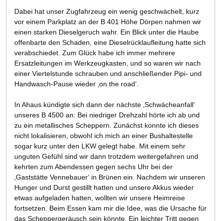
Dabei hat unser Zugfahrzeug ein wenig geschwächelt, kurz
vor einem Parkplatz an der B 401 Höhe Dörpen nahmen wir
einen starken Dieselgeruch wahr. Ein Blick unter die Haube
offenbarte den Schaden, eine Dieselrücklaufleitung hatte sich
verabschiedet. Zum Glück habe ich immer mehrere
Ersatzleitungen im Werkzeugkasten, und so waren wir nach
einer Viertelstunde schrauben und anschließender Pipi- und
Handwasch-Pause wieder ‚on the road‘.
In Ahaus kündigte sich dann der nächste ‚Schwächeanfall‘
unseres B 4500 an: Bei niedriger Drehzahl hörte ich ab und
zu ein metallisches Scheppern. Zunächst konnte ich dieses
nicht lokalisieren, obwohl ich mich an einer Bushaltestelle
sogar kurz unter den LKW gelegt habe. Mit einem sehr
unguten Gefühl sind wir dann trotzdem weitergefahren und
kehrten zum Abendessen gegen sechs Uhr bei der
‚Gaststätte Vennebauer‘ in Brünen ein. Nachdem wir unseren
Hunger und Durst gestillt hatten und unsere Akkus wieder
etwas aufgeladen hatten, wollten wir unsere Heimreise
fortsetzen. Beim Essen kam mir die Idee, was die Ursache für
das Scheppergeräusch sein könnte. Ein leichter Tritt gegen