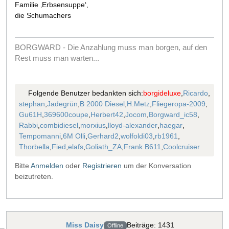
Familie ‚Erbsensuppe‘,
die Schumachers
BORGWARD - Die Anzahlung muss man borgen, auf den
Rest muss man warten...
Folgende Benutzer bedankten sich:
borgideluxe
,
Ricardo
,
stephan
,
Jadegrün
,
B 2000 Diesel
,
H.Metz
,
Fliegeropa-2009
,
Gu61H
,
369600coupe
,
Herbert42
,
Jocom
,
Borgward_ic58
,
Rabbi
,
combidiesel
,
morxius
,
lloyd-alexander
,
haegar
,
Tempomanni
,
6M Olli
,
Gerhard2
,
wolfoldi03
,
rb1961
,
Thorbella
,
Fied
,
elafs
,
Goliath_ZA
,
Frank B611
,
Coolcruiser
Bitte
Anmelden
oder
Registrieren
um der Konversation
beizutreten.
Miss Daisy
Beiträge: 1431
Offline