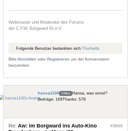
Webmaster und Moderator des Forums
der C.F.W. Borgward IG e.V.
Folgende Benutzer bedankten sich:
Thorbella
Bitte
Anmelden
oder
Registrieren
um der Konversation
beizutreten.
hansa1100
Hansa, was sonst?
Offline
Beiträge: 169
Thanks: 578
Re:
Aw: im Borgward ins Auto-Kino
#38669