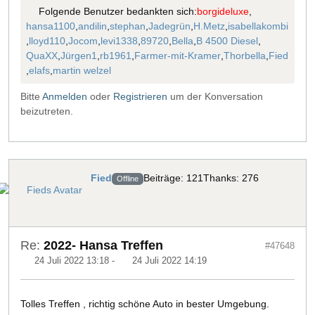
Folgende Benutzer bedankten sich:
borgideluxe
,
hansa1100
,
andilin
,
stephan
,
Jadegrün
,
H.Metz
,
isabellakombi
,
lloyd110
,
Jocom
,
levi1338
,
89720
,
Bella
,
B 4500 Diesel
,
QuaXX
,
Jürgen1
,
rb1961
,
Farmer-mit-Kramer
,
Thorbella
,
Fied
,
elafs
,
martin welzel
Bitte
Anmelden
oder
Registrieren
um der Konversation
beizutreten.
Fied
Beiträge: 121
Thanks: 276
Offline
Re:
2022- Hansa Treffen
#47648
24 Juli 2022 13:18
-
24 Juli 2022 14:19
Tolles Treffen , richtig schöne Auto in bester Umgebung.