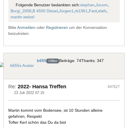
Folgende Benutzer bedankten sich:
stephan
,
Jocom
,
Borgi_2008
,
B 4500 Diesel
,
Jürgen1
,
rb1961
,
Fied
,
elafs
,
martin welzel
Bitte
Anmelden
oder
Registrieren
um der Konversation
beizutreten.
b655
Beiträge: 74
Thanks: 347
Offline
Re:
2022- Hansa Treffen
#47627
23 Juli 2022 07:15
Martin kommt vom Bodensee, ist 10 Stunden alleine
gefahren, Respekt
Tofter Kerl schön das Du da bist