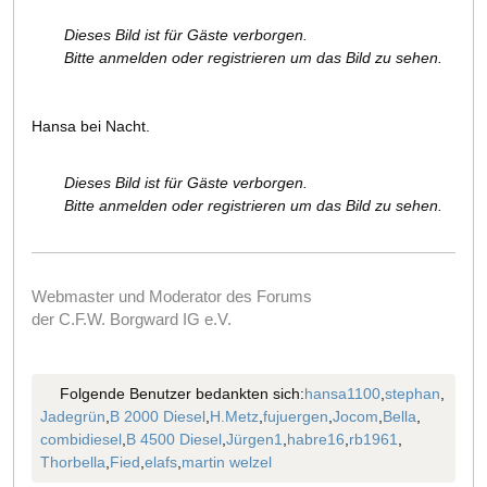
Dieses Bild ist für Gäste verborgen.
Bitte anmelden oder registrieren um das Bild zu sehen.
Hansa bei Nacht.
Dieses Bild ist für Gäste verborgen.
Bitte anmelden oder registrieren um das Bild zu sehen.
Webmaster und Moderator des Forums
der C.F.W. Borgward IG e.V.
Folgende Benutzer bedankten sich:
hansa1100
,
stephan
,
Jadegrün
,
B 2000 Diesel
,
H.Metz
,
fujuergen
,
Jocom
,
Bella
,
combidiesel
,
B 4500 Diesel
,
Jürgen1
,
habre16
,
rb1961
,
Thorbella
,
Fied
,
elafs
,
martin welzel