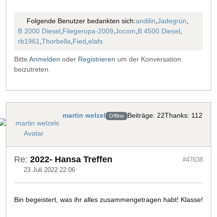
Folgende Benutzer bedankten sich:
andilin
,
Jadegrün
,
B 2000 Diesel
,
Fliegeropa-2009
,
Jocom
,
B 4500 Diesel
,
rb1961
,
Thorbella
,
Fied
,
elafs
Bitte
Anmelden
oder
Registrieren
um der Konversation
beizutreten.
martin welzel
Beiträge: 22
Thanks: 112
Offline
Re:
2022- Hansa Treffen
#47638
23 Juli 2022 22:06
Bin begeistert, was ihr alles zusammengetragen habt! Klasse!