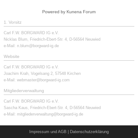
Powered by
Kunena Forum
1. Vorsitz
Carl F.W. BORGWARD IG e.V.
Nicklas Blum, Friedrich-Ebert-Str. 4, D-56564 Neuwied
e-Mail:
n.blum@borgward-ig.de
Website
Carl F.W. BORGWARD IG e.V.
Joachim Krah, Vogelsang 2, 57548 Kirchen
e-Mail:
webmaster@borgward-ig.com
Mitgliederverwaltung
Carl F.W. BORGWARD IG e.V.
Sascha Kaus, Friedrich-Ebert-Str. 4, D-56564 Neuwied
e-Mail:
mitgliederverwaltung@borgward-ig.de
Impressum und AGB
|
Datenschutzerklärung