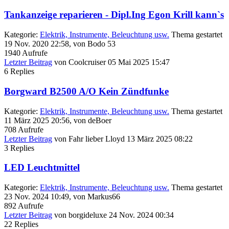
Tankanzeige reparieren - Dipl.Ing Egon Krill kann`s
Kategorie:
Elektrik, Instrumente, Beleuchtung usw.
Thema gestartet
19 Nov. 2020 22:58, von
Bodo 53
1940
Aufrufe
Letzter Beitrag
von
Coolcruiser
05 Mai 2025 15:47
6
Replies
Borgward B2500 A/O Kein Zündfunke
Kategorie:
Elektrik, Instrumente, Beleuchtung usw.
Thema gestartet
11 März 2025 20:56, von
deBoer
708
Aufrufe
Letzter Beitrag
von
Fahr lieber Lloyd
13 März 2025 08:22
3
Replies
LED Leuchtmittel
Kategorie:
Elektrik, Instrumente, Beleuchtung usw.
Thema gestartet
23 Nov. 2024 10:49, von
Markus66
892
Aufrufe
Letzter Beitrag
von
borgideluxe
24 Nov. 2024 00:34
22
Replies