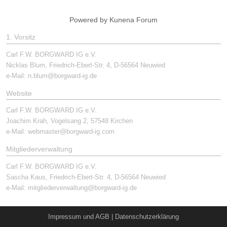
Powered by
Kunena Forum
1. Vorsitz
Carl F.W. BORGWARD IG e.V.
Nicklas Blum, Friedrich-Ebert-Str. 4, D-56564 Neuwied
e-Mail:
n.blum@borgward-ig.de
Website
Carl F.W. BORGWARD IG e.V.
Joachim Krah, Vogelsang 2, 57548 Kirchen
e-Mail:
webmaster@borgward-ig.com
Mitgliederverwaltung
Carl F.W. BORGWARD IG e.V.
Sascha Kaus, Friedrich-Ebert-Str. 4, D-56564 Neuwied
e-Mail:
mitgliederverwaltung@borgward-ig.de
Impressum und AGB
|
Datenschutzerklärung