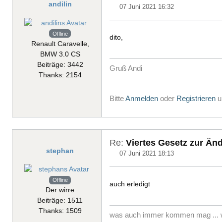
andilin
07 Juni 2021 16:32
Offline
dito,
Renault Caravelle,
BMW 3.0 CS
Beiträge: 3442
Gruß Andi
Thanks: 2154
Bitte
Anmelden
oder
Registrieren
u
Re:
Viertes Gesetz zur Än
stephan
07 Juni 2021 18:13
Offline
auch erledigt
Der wirre
Beiträge: 1511
Thanks: 1509
was auch immer kommen mag ... w