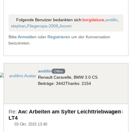
Folgende Benutzer bedankten sich:
borgideluxe
,
andilin
,
stephan
,
Fliegeropa-2009
,
Jocom
Bitte
Anmelden
oder
Registrieren
um der Konversation
beizutreten.
andilin
Offline
Renault Caravelle, BMW 3.0 CS
Beiträge: 3442
Thanks: 2154
Re:
Aw: Arbeiten am Sylter Leichttriebwagen
#14131
LT4
03 Okt. 2015 13:40