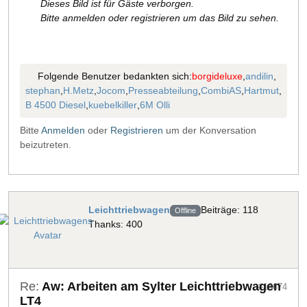
Dieses Bild ist für Gäste verborgen.
Bitte anmelden oder registrieren um das Bild zu sehen.
Folgende Benutzer bedankten sich:
borgideluxe
,
andilin
,
stephan
,
H.Metz
,
Jocom
,
Presseabteilung
,
CombiAS
,
Hartmut
,
B 4500 Diesel
,
kuebelkiller
,
6M Olli
Bitte
Anmelden
oder
Registrieren
um der Konversation
beizutreten.
Leichttriebwagen
Beiträge: 118
Offline
Thanks: 400
Re:
Aw: Arbeiten am Sylter Leichttriebwagen
#18674
LT4