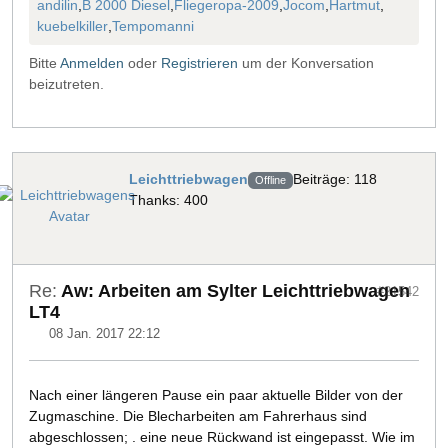
andilin
,
B 2000 Diesel
,
Fliegeropa-2009
,
Jocom
,
Hartmut
,
kuebelkiller
,
Tempomanni
Bitte
Anmelden
oder
Registrieren
um der Konversation
beizutreten.
Leichttriebwagen
Beiträge: 118
Offline
Thanks: 400
Re:
Aw: Arbeiten am Sylter Leichttriebwagen
#21542
LT4
08 Jan. 2017 22:12
Nach einer längeren Pause ein paar aktuelle Bilder von der
Zugmaschine. Die Blecharbeiten am Fahrerhaus sind
abgeschlossen; . eine neue Rückwand ist eingepasst. Wie im