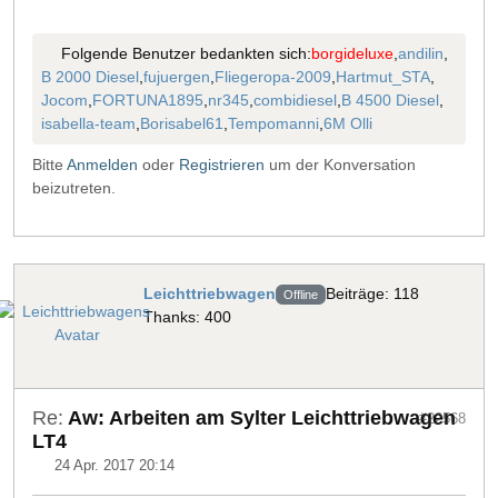
Folgende Benutzer bedankten sich:
borgideluxe
,
andilin
,
B 2000 Diesel
,
fujuergen
,
Fliegeropa-2009
,
Hartmut_STA
,
Jocom
,
FORTUNA1895
,
nr345
,
combidiesel
,
B 4500 Diesel
,
isabella-team
,
Borisabel61
,
Tempomanni
,
6M Olli
Bitte
Anmelden
oder
Registrieren
um der Konversation
beizutreten.
Leichttriebwagen
Beiträge: 118
Offline
Thanks: 400
Re:
Aw: Arbeiten am Sylter Leichttriebwagen
#22568
LT4
24 Apr. 2017 20:14