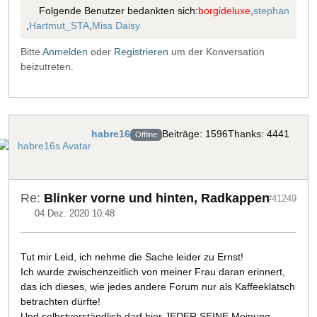
Folgende Benutzer bedankten sich:
borgideluxe
,
stephan
,
Hartmut_STA
,
Miss Daisy
Bitte
Anmelden
oder
Registrieren
um der Konversation
beizutreten.
habre16
Beiträge: 1596
Thanks: 4441
Offline
Re:
Blinker vorne und hinten, Radkappen
#41249
04 Dez. 2020 10:48
Tut mir Leid, ich nehme die Sache leider zu Ernst!
Ich wurde zwischenzeitlich von meiner Frau daran erinnert,
das ich dieses, wie jedes andere Forum nur als Kaffeeklatsch
betrachten dürfte!
Und selbstverständlich darf hier JEDER SEINE Meinung