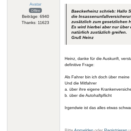
Offline
Baeckerheinz schrieb: Hallo 
Beiträge: 6940
die Insassenunfallversicherun
zusätzlich zum gesetzlichen H
Thanks: 11623
Es wird hierbei aber nur über
natürlich zustäzlich greifen.
Gruß Heinz
Heinz, danke für die Auskunft, verst
definitive Frage:
Als Fahrer bin ich doch über meine
Und die Mitfahrer
a. über ihre eigene Krankenversich
b. über die Autohaftpflicht
Irgendwie ist das alles etwas schw
Bitte
Anmelden
oder
Registrieren
u