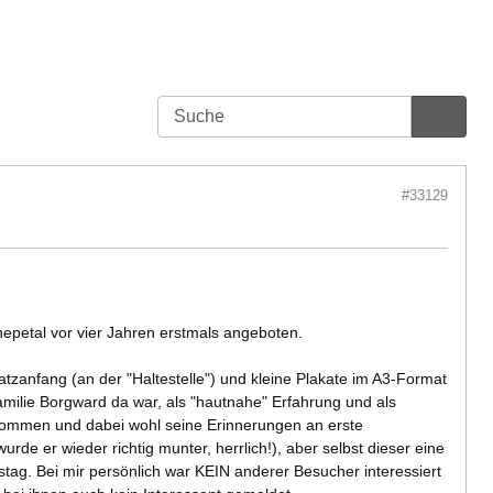
#33129
nepetal vor vier Jahren erstmals angeboten.
atzanfang (an der "Haltestelle") und kleine Plakate im A3-Format
amilie Borgward da war, als "hautnahe" Erfahrung und als
enommen und dabei wohl seine Erinnerungen an erste
de er wieder richtig munter, herrlich!), aber selbst dieser eine
ag. Bei mir persönlich war KEIN anderer Besucher interessiert