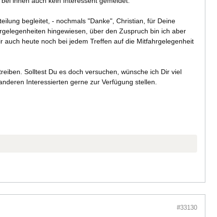
 bei ihnen auch kein Interessent gemeldet.
eilung begleitet, - nochmals "Danke", Christian, für Deine
hrgelegenheiten hingewiesen, über den Zuspruch bin ich aber
r auch heute noch bei jedem Treffen auf die Mitfahrgelegenheit
eiben. Solltest Du es doch versuchen, wünsche ich Dir viel
nderen Interessierten gerne zur Verfügung stellen.
#33130