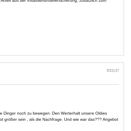
n Anteil aus der Insassenunfalversicherung, zusätzlich zum
#33137
ie Dinger noch zu bewegen. Den Werterhalt unsere Oldies
t größer sein , als die Nachfrage. Und wie war das??? Angebot