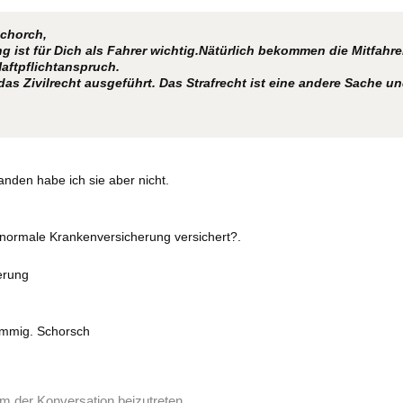
Schorch,
g ist für Dich als Fahrer wichtig.Nätürlich bekommen die Mitfahre
aftpflichtanspruch.
 das Zivilrecht ausgeführt. Das Strafrecht ist eine andere Sache u
anden habe ich sie aber nicht.
 normale Krankenversicherung versichert?.
erung
ammig. Schorsch
m der Konversation beizutreten.