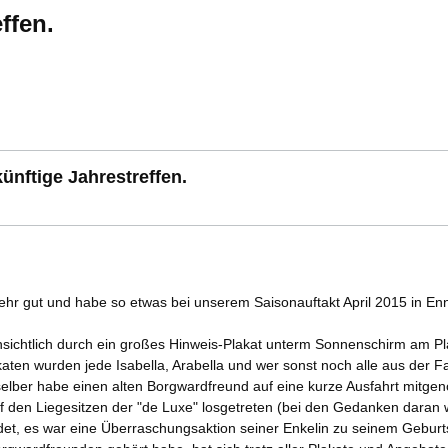
ffen.
ünftige Jahrestreffen.
 sehr gut und habe so etwas bei unserem Saisonauftakt April 2015 in En
ensichtlich durch ein großes Hinweis-Plakat unterm Sonnenschirm am Pl
aten wurden jede Isabella, Arabella und wer sonst noch alle aus der F
selber habe einen alten Borgwardfreund auf eine kurze Ausfahrt mitg
 den Liegesitzen der "de Luxe" losgetreten (bei den Gedanken daran wur
t, es war eine Überraschungsaktion seiner Enkelin zu seinem Geburtst