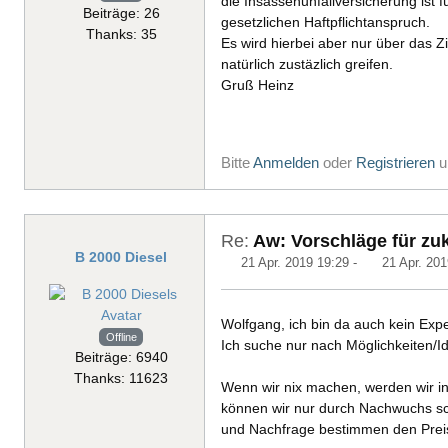
die Insassenunfallversicherung ist 
Beiträge: 26
gesetzlichen Haftpflichtanspruch.
Thanks: 35
Es wird hierbei aber nur über das Z
natürlich zustäzlich greifen.
Gruß Heinz
Bitte
Anmelden
oder
Registrieren
u
Re:
Aw: Vorschläge für zuk
B 2000 Diesel
21 Apr. 2019 19:29
-
21 Apr. 201
Wolfgang, ich bin da auch kein Expe
Offline
Ich suche nur nach Möglichkeiten/
Beiträge: 6940
Thanks: 11623
Wenn wir nix machen, werden wir in
können wir nur durch Nachwuchs sc
und Nachfrage bestimmen den Prei