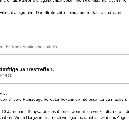
für Dich als Fahrer wichtig.Nätürlich bekommen die Mitfahrer auch Ihre
ivilrecht ausgeführt. Das Strafrecht ist eine andere Sache und kann
m der Konversation beizutreten.
ünftige Jahrestreffen.
9 19:30
rte.
Ideen Unsere Fahrzeuge beliebter/bekannter/Interessanter zu machen.
 10 Jahren mit Borgwardoldies überschwemmt, da wir zu alt sind um d
haffen. Wenn Borgward nur noch wenigen bekannt ist, wird das Angebo
s.