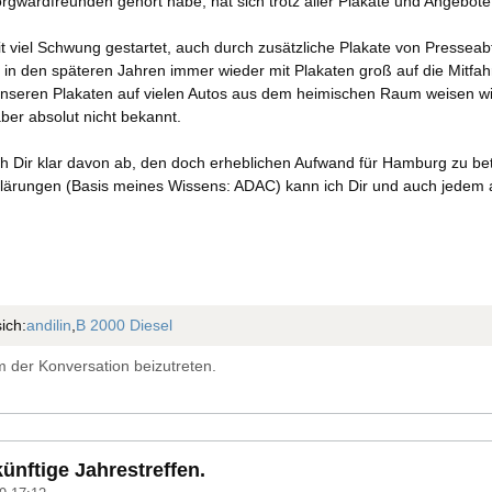
rgwardfreunden gehört habe, hat sich trotz aller Plakate und Angebote
it viel Schwung gestartet, auch durch zusätzliche Plakate von Presseabt
 in den späteren Jahren immer wieder mit Plakaten groß auf die Mitfa
 unseren Plakaten auf vielen Autos aus dem heimischen Raum weisen wi
aber absolut nicht bekannt.
h Dir klar davon ab, den doch erheblichen Aufwand für Hamburg zu betr
klärungen (Basis meines Wissens: ADAC) kann ich Dir und auch jedem a
ich:
andilin
,
B 2000 Diesel
 der Konversation beizutreten.
ünftige Jahrestreffen.