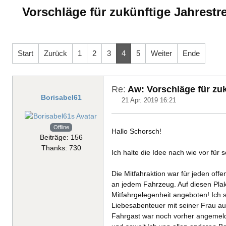
Vorschläge für zukünftige Jahrestre
Start
Zurück
1
2
3
4
5
Weiter
Ende
Re:
Aw: Vorschläge für zuk
Borisabel61
21 Apr. 2019 16:21
Offline
Hallo Schorsch!
Beiträge: 156
Thanks: 730
Ich halte die Idee nach wie vor für
Die Mitfahraktion war für jeden off
an jedem Fahrzeug. Auf diesen Plak
Mitfahrgelegenheit angeboten! Ich 
Liebesabenteuer mit seiner Frau auf
Fahrgast war noch vorher angemelde