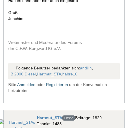
Hab es dann aber hier auch eingestellt.
Gruß
Joachim
Webmaster und Moderator des Forums
der C.F.W. Borgward IG e.V.
Folgende Benutzer bedankten sich:
andilin
,
B 2000 Diesel
,
Hartmut_STA
,
habre16
Bitte
Anmelden
oder
Registrieren
um der Konversation
beizutreten.
Hartmut_STA
Beiträge: 1829
Offline
Thanks: 1488